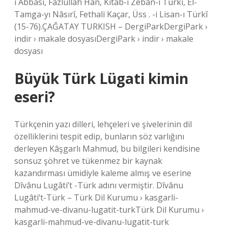
i Abbasî, Fazlullah Han, Kitâb-ı Zebân-ı Türkî, El-
Tamga-yı Nâsırî, Fethali Kaçar, Üss . -i Lisan-ı Türkî
(15-76).ÇAĞATAY TURKISH – DergiParkDergiPark ›
indir › makale dosyasıDergiPark › indir › makale
dosyası
Büyük Türk Lügati kimin
eseri?
Türkçenin yazı dilleri, lehçeleri ve şivelerinin dil
özelliklerini tespit edip, bunların söz varlığını
derleyen Kâşgarlı Mahmud, bu bilgileri kendisine
sonsuz şöhret ve tükenmez bir kaynak
kazandırması ümidiyle kaleme almış ve eserine
Dîvânu Lugâti’t -Türk adını vermiştir. Dîvânu
Lugâti’t-Türk – Türk Dil Kurumu › kasgarli-
mahmud-ve-divanu-lugatit-turkTürk Dil Kurumu ›
kasgarli-mahmud-ve-divanu-lugatit-turk