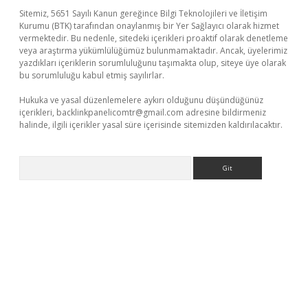
Sitemiz, 5651 Sayılı Kanun gereğince Bilgi Teknolojileri ve İletişim
Kurumu (BTK) tarafından onaylanmış bir Yer Sağlayıcı olarak hizmet
vermektedir. Bu nedenle, sitedeki içerikleri proaktif olarak denetleme
veya araştırma yükümlülüğümüz bulunmamaktadır. Ancak, üyelerimiz
yazdıkları içeriklerin sorumluluğunu taşımakta olup, siteye üye olarak
bu sorumluluğu kabul etmiş sayılırlar.
Hukuka ve yasal düzenlemelere aykırı olduğunu düşündüğünüz
içerikleri,
backlinkpanelicomtr@gmail.com
adresine bildirmeniz
halinde, ilgili içerikler yasal süre içerisinde sitemizden kaldırılacaktır.
Arama
er giriş adresi güncellendi
betexper.xyz
hiltonbet yeni giriş