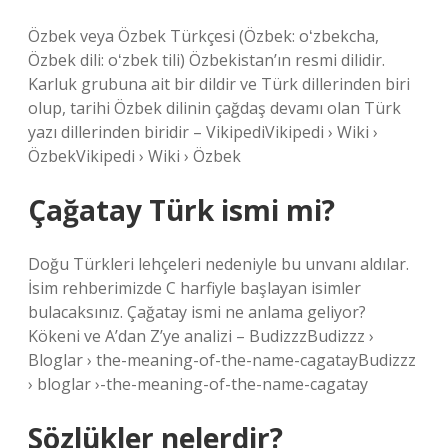
Özbek veya Özbek Türkçesi (Özbek: oʻzbekcha,
Özbek dili: oʻzbek tili) Özbekistan’ın resmi dilidir.
Karluk grubuna ait bir dildir ve Türk dillerinden biri
olup, tarihi Özbek dilinin çağdaş devamı olan Türk
yazı dillerinden biridir – VikipediVikipedi › Wiki ›
ÖzbekVikipedi › Wiki › Özbek
Çağatay Türk ismi mi?
Doğu Türkleri lehçeleri nedeniyle bu unvanı aldılar.
İsim rehberimizde C harfiyle başlayan isimler
bulacaksınız. Çağatay ismi ne anlama geliyor?
Kökeni ve A’dan Z’ye analizi – BudizzzBudizzz ›
Bloglar › the-meaning-of-the-name-cagatayBudizzz
› bloglar ›-the-meaning-of-the-name-cagatay
Sözlükler nelerdir?