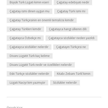
Büyük Türk Lügati kimin eseri
Çağatay edebiyatı nedir
Çağatay ismi dinen uygun mu
Çağatay Türk ismi mi
Çağatay Türkçesinin en önemli temsilcisi kimdir
Çağatay Türkleri kimdir
Çağatayca hangi ülkenin dili
Çağatayca Özbekçe mi
Çağatayca sözlükler neden yazıldı
Çağatayca sözlükler nelerdir
Çağatayın Türkçesi ne
Divanı Lügatit Türk kaç kelime
Divanı Lügatit Türk nedir ve özellikleri nelerdir
Eski Türkçe sözlükler nelerdir
Kitabı Zebanı Türkî kimin
Lügati Naciyi kim yazmıştır
Sözlükler nelerdir
Önceki Yazı