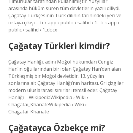
Timurlular tarafından kullanılmıştır. Yüzyıllar
arasında hüküm süren tüm devletlerin yazılı diliydi.
Çağatay Türkçesinin Türk dilinin tarihindeki yeri ve
ortaya çıkışı ….tr › app › public › salihd › 1…tr › app ›
public › salihd › 1..docx
Çağatay Türkleri kimdir?
Çağatay Hanlığı, adını Moğol hükümdarı Cengiz
Han’ın oğullarından biri olan Çağatay Han’dan alan
Türkleşmiş bir Moğol devletidir. 13. yüzyılın
sonlarına ait Çağatay Hanlığı’nın haritası. Gri çizgiler
modern uluslararası sınırları temsil eder. Çağatay
Hanlığı – WikipediaWikipedia › Wiki ›
Chagatai_KhanateWikipedia › Wiki ›
Chagatai_Khanate
Çağatayca Özbekçe mi?