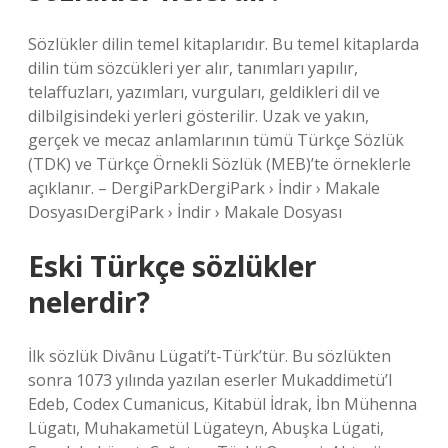
Sözlükler dilin temel kitaplarıdır. Bu temel kitaplarda
dilin tüm sözcükleri yer alır, tanımları yapılır,
telaffuzları, yazımları, vurguları, geldikleri dil ve
dilbilgisindeki yerleri gösterilir. Uzak ve yakın,
gerçek ve mecaz anlamlarının tümü Türkçe Sözlük
(TDK) ve Türkçe Örnekli Sözlük (MEB)’te örneklerle
açıklanır. – DergiParkDergiPark › İndir › Makale
DosyasıDergiPark › İndir › Makale Dosyası
Eski Türkçe sözlükler
nelerdir?
İlk sözlük Divânu Lügati’t-Türk’tür. Bu sözlükten
sonra 1073 yılında yazılan eserler Mukaddimetü’l
Edeb, Codex Cumanicus, Kitabül İdrak, İbn Mühenna
Lügatı, Muhakametül Lügateyn, Abuşka Lügati,