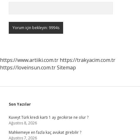
https://www.artiiki.com.tr
https://trakyacim.com.tr
https://loveinsun.com.tr
Sitemap
Sidebar
Son Yazılar
Kuveyt Türk kredi kartı 1 ay gecikirse ne olur ?
Ağustos 8, 2026
Mahkemeye en fazla kaç avukat girebilir ?
Ağustos 7, 2026