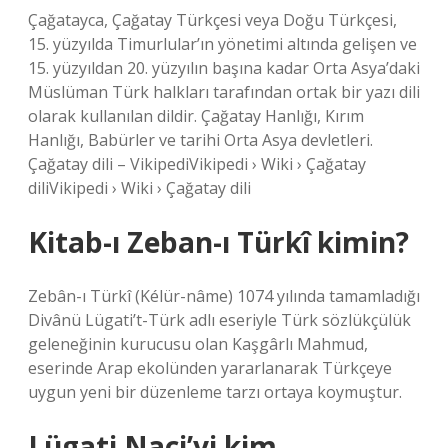
Çağatayca, Çağatay Türkçesi veya Doğu Türkçesi,
15. yüzyılda Timurlular’ın yönetimi altında gelişen ve
15. yüzyıldan 20. yüzyılın başına kadar Orta Asya’daki
Müslüman Türk halkları tarafından ortak bir yazı dili
olarak kullanılan dildir. Çağatay Hanlığı, Kırım
Hanlığı, Babürler ve tarihi Orta Asya devletleri.
Çağatay dili – VikipediVikipedi › Wiki › Çağatay
diliVikipedi › Wiki › Çağatay dili
Kitab-ı Zeban-ı Türkî kimin?
Zebân-ı Türkî (Kélür-nâme) 1074 yılında tamamladığı
Divânü Lügati’t-Türk adlı eseriyle Türk sözlükçülük
geleneğinin kurucusu olan Kaşgârlı Mahmud,
eserinde Arap ekolünden yararlanarak Türkçeye
uygun yeni bir düzenleme tarzı ortaya koymuştur.
Lügati Naci’yi kim