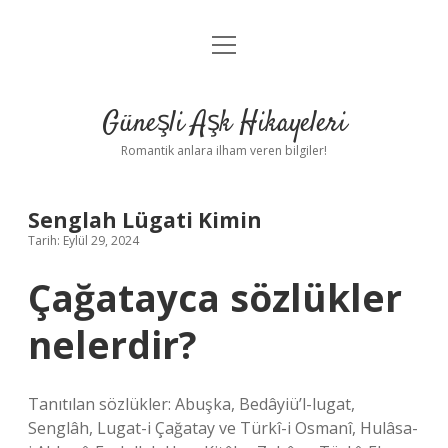
menüyü
Anasayfa
aç
Gizlilik Politikası
Güneşli Aşk Hikayeleri
Yasal Uyarı
Romantik anlara ilham veren bilgiler!
Hakkımızda
Senglah Lügati Kimin
Tarih: Eylül 29, 2024
Çağatayca sözlükler
nelerdir?
Tanıtılan sözlükler: Abuşka, Bedâyiü’l-lugat,
Senglâh, Lugat-i Çağatay ve Türkî-i Osmanî, Hulâsa-