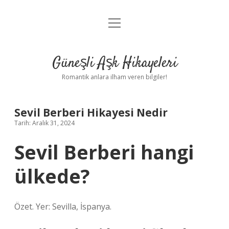
menüyü
Anasayfa
aç
Gizlilik Politikası
Güneşli Aşk Hikayeleri
Yasal Uyarı
Romantik anlara ilham veren bilgiler!
Hakkımızda
Sevil Berberi Hikayesi Nedir
Tarih: Aralık 31, 2024
Sevil Berberi hangi
ülkede?
Özet. Yer: Sevilla, İspanya.