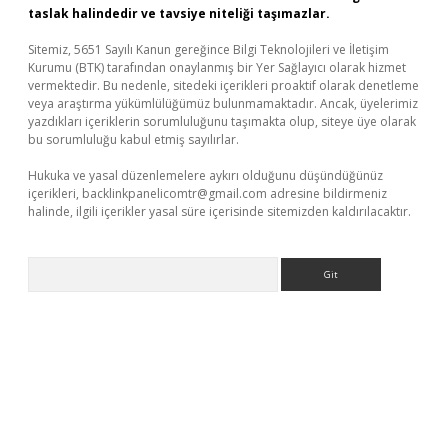
taslak halindedir ve tavsiye niteliği taşımazlar.
Sitemiz, 5651 Sayılı Kanun gereğince Bilgi Teknolojileri ve İletişim
Kurumu (BTK) tarafından onaylanmış bir Yer Sağlayıcı olarak hizmet
vermektedir. Bu nedenle, sitedeki içerikleri proaktif olarak denetleme
veya araştırma yükümlülüğümüz bulunmamaktadır. Ancak, üyelerimiz
yazdıkları içeriklerin sorumluluğunu taşımakta olup, siteye üye olarak
bu sorumluluğu kabul etmiş sayılırlar.
Hukuka ve yasal düzenlemelere aykırı olduğunu düşündüğünüz
içerikleri,
backlinkpanelicomtr@gmail.com
adresine bildirmeniz
halinde, ilgili içerikler yasal süre içerisinde sitemizden kaldırılacaktır.
Arama
ş
Betexper giriş adresi güncellendi
betexper.xyz
hiltonbet yeni 