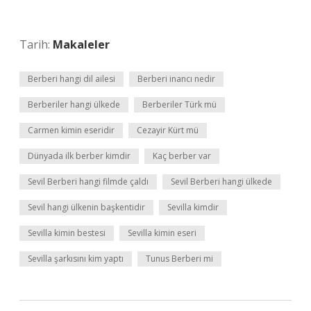
Tarih:
Makaleler
Berberi hangi dil ailesi
Berberi inancı nedir
Berberiler hangi ülkede
Berberiler Türk mü
Carmen kimin eseridir
Cezayir Kürt mü
Dünyada ilk berber kimdir
Kaç berber var
Sevil Berberi hangi filmde çaldı
Sevil Berberi hangi ülkede
Sevil hangi ülkenin başkentidir
Sevilla kimdir
Sevilla kimin bestesi
Sevilla kimin eseri
Sevilla şarkısını kim yaptı
Tunus Berberi mi