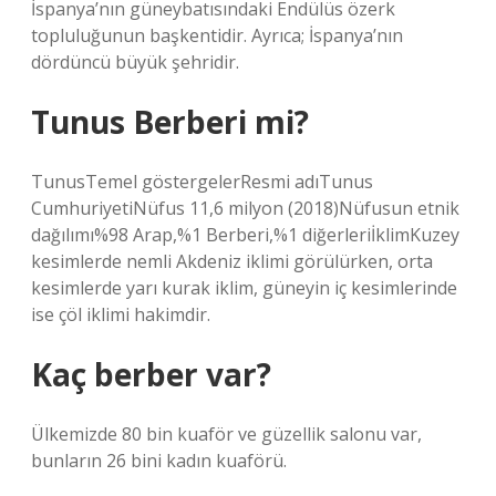
İspanya’nın güneybatısındaki Endülüs özerk
topluluğunun başkentidir. Ayrıca; İspanya’nın
dördüncü büyük şehridir.
Tunus Berberi mi?
TunusTemel göstergelerResmi adıTunus
CumhuriyetiNüfus 11,6 milyon (2018)Nüfusun etnik
dağılımı%98 Arap,%1 Berberi,%1 diğerleriİklimKuzey
kesimlerde nemli Akdeniz iklimi görülürken, orta
kesimlerde yarı kurak iklim, güneyin iç kesimlerinde
ise çöl iklimi hakimdir.
Kaç berber var?
Ülkemizde 80 bin kuaför ve güzellik salonu var,
bunların 26 bini kadın kuaförü.