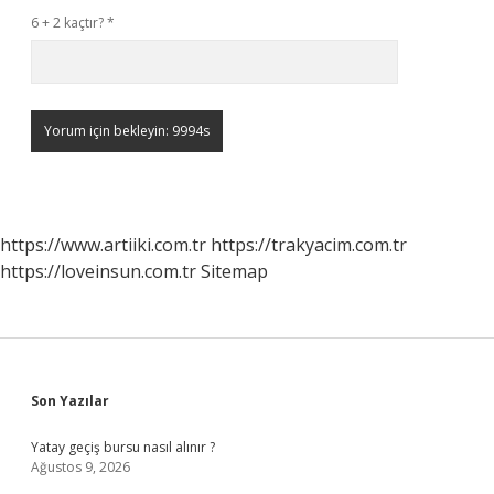
6 + 2 kaçtır?
*
https://www.artiiki.com.tr
https://trakyacim.com.tr
https://loveinsun.com.tr
Sitemap
Sidebar
Son Yazılar
Yatay geçiş bursu nasıl alınır ?
Ağustos 9, 2026