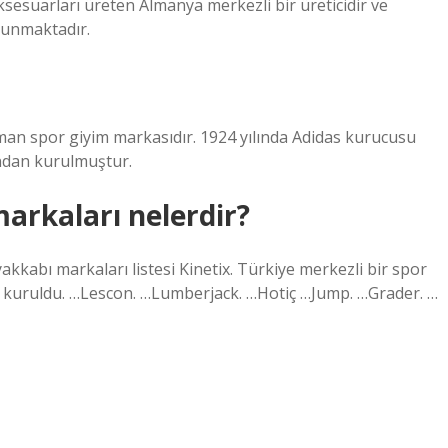
 aksesuarları üreten Almanya merkezli bir üreticidir ve
ulunmaktadır.
man spor giyim markasıdır. 1924 yılında Adidas kurucusu
ından kurulmuştur.
rkaları nelerdir?
kkabı markaları listesi Kinetix. Türkiye merkezli bir spor
da kuruldu. …Lescon. …Lumberjack. …Hotiç …Jump. …Grader. …