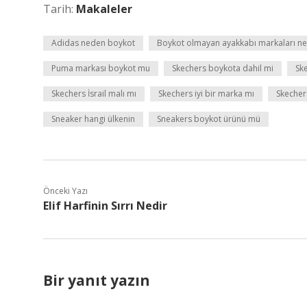
Tarih:
Makaleler
Adidas neden boykot
Boykot olmayan ayakkabı markaları ne
Puma markası boykot mu
Skechers boykota dahil mi
Sk
Skechers İsrail malı mı
Skechers iyi bir marka mı
Skechers
Sneaker hangi ülkenin
Sneakers boykot ürünü mü
Önceki Yazı
Elif Harfinin Sırrı Nedir
Bir yanıt yazın