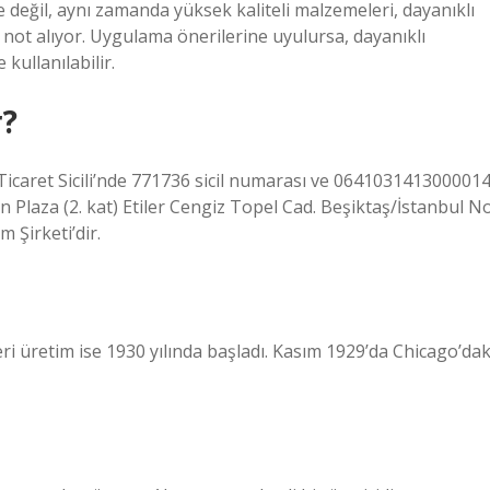
 değil, aynı zamanda yüksek kaliteli malzemeleri, dayanıklı
m not alıyor. Uygulama önerilerine uyulursa, dayanıklı
kullanılabilir.
r?
icaret Sicili’nde 771736 sicil numarası ve 064103141300001
ien Plaza (2. kat) Etiler Cengiz Topel Cad. Beşiktaş/İstanbul No
Şirketi’dir.
seri üretim ise 1930 yılında başladı. Kasım 1929’da Chicago’dak