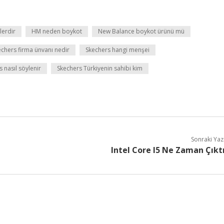
lerdir
HM neden boykot
New Balance boykot ürünü mü
echers firma ünvanı nedir
Skechers hangi menşei
 nasıl söylenir
Skechers Türkiyenin sahibi kim
Sonraki Yaz
Intel Core I5 Ne Zaman Çıkt