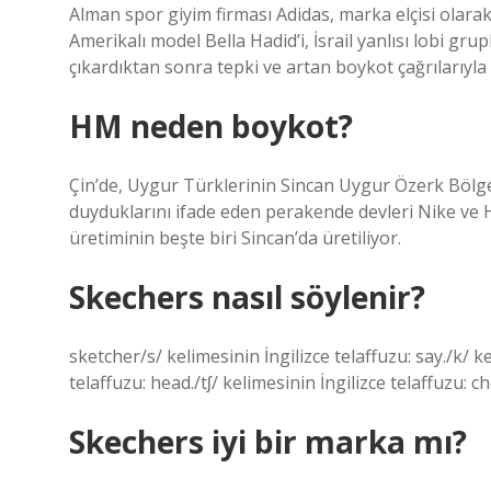
Alman spor giyim firması Adidas, marka elçisi olarak 
Amerikalı model Bella Hadid’i, İsrail yanlısı lobi gr
çıkardıktan sonra tepki ve artan boykot çağrılarıyla 
HM neden boykot?
Çin’de, Uygur Türklerinin Sincan Uygur Özerk Böl
duyduklarını ifade eden perakende devleri Nike ve
üretiminin beşte biri Sincan’da üretiliyor.
Skechers nasıl söylenir?
sketcher/s/ kelimesinin İngilizce telaffuzu: say./k/ ke
telaffuzu: head./tʃ/ kelimesinin İngilizce telaffuzu: c
Skechers iyi bir marka mı?