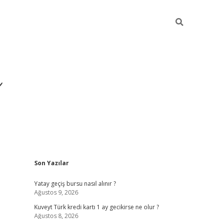
i
Sidebar
Son Yazılar
betci
vdcasino giriş
ilbet casino
ilbet yeni giriş
Betexpe
Yatay geçiş bursu nasıl alınır ?
Ağustos 9, 2026
Kuveyt Türk kredi kartı 1 ay gecikirse ne olur ?
Ağustos 8, 2026