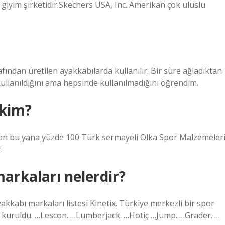
giyim şirketidir.Skechers USA, Inc. Amerikan çok uluslu
ndan üretilen ayakkabılarda kullanılır. Bir süre ağladıktan
llanıldığını ama hepsinde kullanılmadığını öğrendim.
 kim?
ından bu yana yüzde 100 Türk sermayeli Olka Spor Malzemeler
.
rkaları nelerdir?
kkabı markaları listesi Kinetix. Türkiye merkezli bir spor
da kuruldu. …Lescon. …Lumberjack. …Hotiç …Jump. …Grader. …