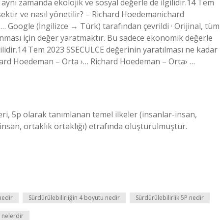
ynı zamanda ekolojik ve sosyal değerle de ilgilidir.14 Tem
ktir ve nasıl yönetilir? – Richard Hoedemanichard
ogle (İngilizce → Türk) tarafından çevrildi · Orijinal, tüm
unması için değer yaratmaktır. Bu sadece ekonomik değerle
lgilidir.14 Tem 2023 SSECULCE değerinin yaratılması ne kadar
chard Hoedeman – Orta ›… Richard Hoedeman – Orta› …
eri, 5p olarak tanımlanan temel ilkeler (insanlar-insan,
insan, ortaklık ortaklığı) etrafında oluşturulmuştur.
nedir
Sürdürülebilirliğin 4 boyutu nedir
Sürdürülebilirlik 5P nedir
i nelerdir