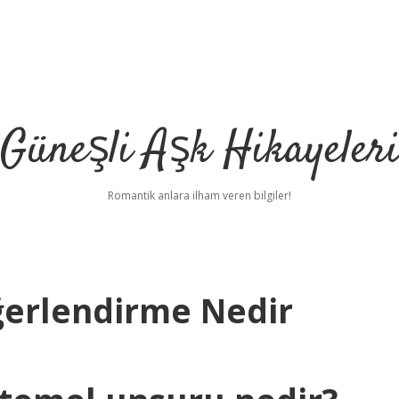
Güneşli Aşk Hikayeler
Romantik anlara ilham veren bilgiler!
eğerlendirme Nedir