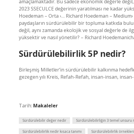
amaçlamaktadır. Bu sadece ekonomik değerle değil, a
2023 SSECULCE değerinin yaratılması ne kadar yükse
Hoedeman – Orta ›… Richard Hoedeman – Medium› … Go
paydaşların sürdürülebilir bir topluma katkıda bul
değil, aynı zamanda ekolojik ve sosyal değerle de i
yüksektir ve nasıl yönetilir? – Richard Hoedemani
Sürdürülebilirlik 5P nedir?
Birleşmiş Milletler’in sürdürülebilir kalkınma hedefl
gezegen yılı Kreis, Refah-Refah, insan-insan, insan-
Tarih:
Makaleler
Sürdürülebilir değer nedir
Sürdürülebilirliğin 3 temel unsuru 
Sürdürülebilirlik nedir kısaca tanımı
Sürdürülebilirlik örnekler