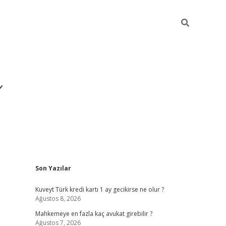
i
Sidebar
Son Yazılar
betci
vdcasino giriş
ilbet casino
ilbet yeni giriş
Bete
Kuveyt Türk kredi kartı 1 ay gecikirse ne olur ?
Ağustos 8, 2026
Mahkemeye en fazla kaç avukat girebilir ?
Ağustos 7, 2026