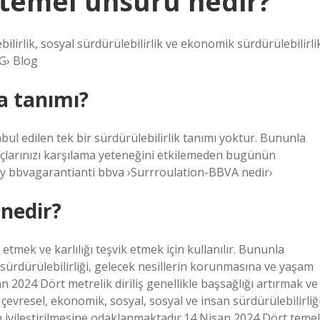
3 temel unsuru nedir?
ilirlik, sosyal sürdürülebilirlik ve ekonomik sürdürülebilirli
G› Blog
ca tanımı?
bul edilen tek bir sürdürülebilirlik tanımı yoktur. Bununla
iyaçlarınızı karşılama yeteneğini etkilemeden bugünün
nty bbvagarantianti bbva ›Surrroulation-BBVA nedir›
 nedir?
 etmek ve karlılığı teşvik etmek için kullanılır. Bununla
n sürdürülebilirliği, gelecek nesillerin korunmasına ve yaşam
n 2024 Dört metrelik diriliş genellikle başsağlığı artırmak ve
e, çevresel, ekonomik, sosyal, sosyal ve insan sürdürülebilirliği
n iyileştirilmesine odaklanmaktadır.14 Nisan 2024 Dört temel