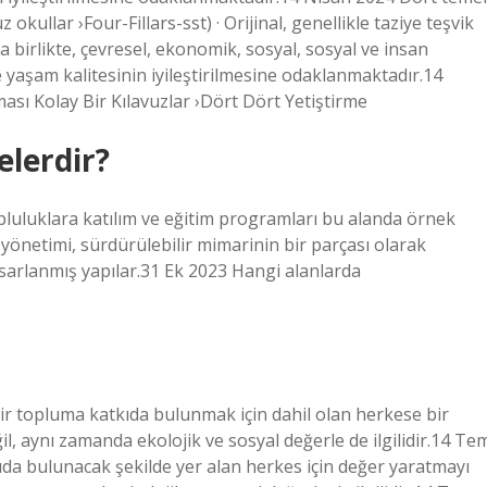
 okullar ›Four-Fillars-sst) · Orijinal, genellikle taziye teşvik
la birlikte, çevresel, ekonomik, sosyal, sosyal ve insan
e yaşam kalitesinin iyileştirilmesine odaklanmaktadır.14
sı Kolay Bir Kılavuzlar ›Dört Dört Yetiştirme
elerdir?
opluluklara katılım ve eğitim programları bu alanda örnek
ık yönetimi, sürdürülebilir mimarinin bir parçası olarak
tasarlanmış yapılar.31 Ek 2023 Hangi alanlarda
bir topluma katkıda bulunmak için dahil olan herkese bir
, aynı zamanda ekolojik ve sosyal değerle de ilgilidir.14 Te
kıda bulunacak şekilde yer alan herkes için değer yaratmayı