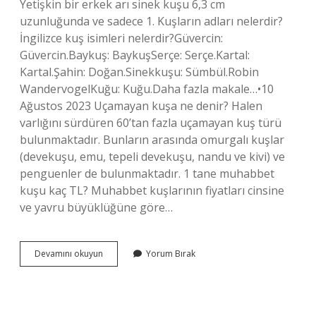
Yetişkin bir erkek arı sinek kuşu 6,3 cm
uzunluğunda ve sadece 1. Kuşların adları nelerdir?
İngilizce kuş isimleri nelerdir?Güvercin:
Güvercin.Baykuş: BaykuşSerçe: Serçe.Kartal:
Kartal.Şahin: Doğan.Sinekkuşu: Sümbül.Robin
WandervogelKuğu: Kuğu.Daha fazla makale…•10
Ağustos 2023 Uçamayan kuşa ne denir? Halen
varlığını sürdüren 60’tan fazla uçamayan kuş türü
bulunmaktadır. Bunların arasında omurgalı kuşlar
(devekuşu, emu, tepeli devekuşu, nandu ve kivi) ve
penguenler de bulunmaktadır. 1 tane muhabbet
kuşu kaç TL? Muhabbet kuşlarının fiyatları cinsine
ve yavru büyüklüğüne göre…
En
Devamını okuyun
Yorum Bırak
Küçük
Kuşun
Adı
Nedir