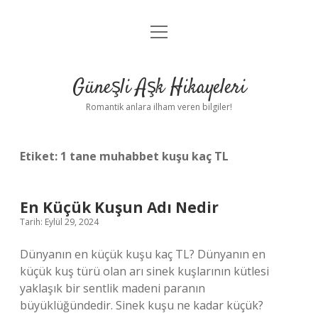
menüyü
Anasayfa
aç
Gizlilik Politikası
Güneşli Aşk Hikayeleri
Yasal Uyarı
Romantik anlara ilham veren bilgiler!
Hakkımızda
Etiket:
1 tane muhabbet kuşu kaç TL
En Küçük Kuşun Adı Nedir
Tarih: Eylül 29, 2024
Dünyanın en küçük kuşu kaç TL? Dünyanın en
küçük kuş türü olan arı sinek kuşlarının kütlesi
yaklaşık bir sentlik madeni paranın
büyüklüğündedir. Sinek kuşu ne kadar küçük?