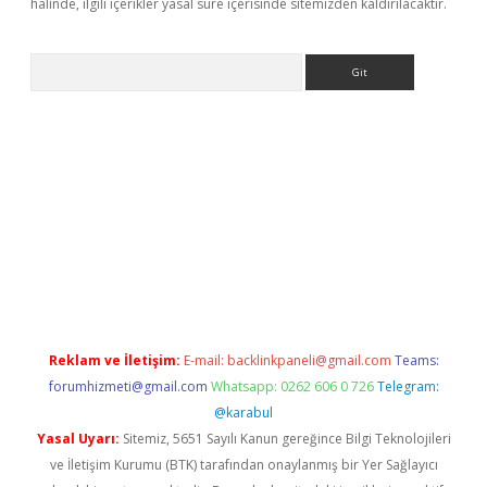
halinde, ilgili içerikler yasal süre içerisinde sitemizden kaldırılacaktır.
Arama
eni giriş
Betexper giriş adresi güncellendi
betexper.xyz
hiltonb
Reklam ve İletişim:
E-mail:
backlinkpaneli@gmail.com
Teams:
forumhizmeti@gmail.com
Whatsapp: 0262 606 0 726
Telegram:
@karabul
Yasal Uyarı:
Sitemiz, 5651 Sayılı Kanun gereğince Bilgi Teknolojileri
ve İletişim Kurumu (BTK) tarafından onaylanmış bir Yer Sağlayıcı