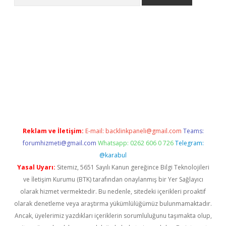
eni giriş
Betexper giriş adresi güncellendi
betexper.xyz
hiltonb
Reklam ve İletişim:
E-mail:
backlinkpaneli@gmail.com
Teams:
forumhizmeti@gmail.com
Whatsapp: 0262 606 0 726
Telegram:
@karabul
Yasal Uyarı:
Sitemiz, 5651 Sayılı Kanun gereğince Bilgi Teknolojileri
ve İletişim Kurumu (BTK) tarafından onaylanmış bir Yer Sağlayıcı
olarak hizmet vermektedir. Bu nedenle, sitedeki içerikleri proaktif
olarak denetleme veya araştırma yükümlülüğümüz bulunmamaktadır.
Ancak, üyelerimiz yazdıkları içeriklerin sorumluluğunu taşımakta olup,