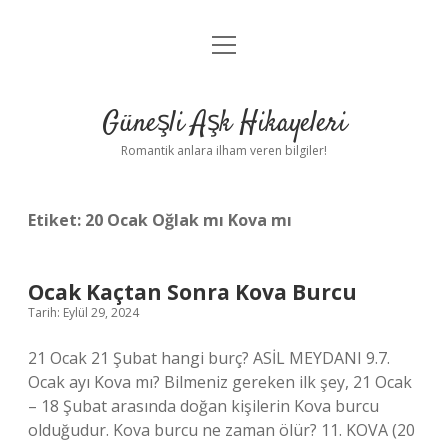
menüyü
Anasayfa
aç
Gizlilik Politikası
Güneşli Aşk Hikayeleri
Yasal Uyarı
Romantik anlara ilham veren bilgiler!
Hakkımızda
Etiket:
20 Ocak Oğlak mı Kova mı
Ocak Kaçtan Sonra Kova Burcu
Tarih: Eylül 29, 2024
21 Ocak 21 Şubat hangi burç? ASİL MEYDANI 9.7.
Ocak ayı Kova mı? Bilmeniz gereken ilk şey, 21 Ocak
– 18 Şubat arasında doğan kişilerin Kova burcu
olduğudur. Kova burcu ne zaman ölür? 11. KOVA (20