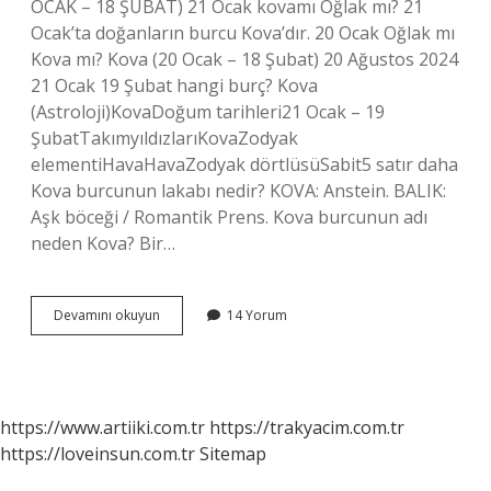
OCAK – 18 ŞUBAT) 21 Ocak kovamı Oğlak mı? 21
Ocak’ta doğanların burcu Kova’dır. 20 Ocak Oğlak mı
Kova mı? Kova (20 Ocak – 18 Şubat) 20 Ağustos 2024
21 Ocak 19 Şubat hangi burç? Kova
(Astroloji)KovaDoğum tarihleri21 Ocak – 19
ŞubatTakımyıldızlarıKovaZodyak
elementiHavaHavaZodyak dörtlüsüSabit5 satır daha
Kova burcunun lakabı nedir? KOVA: Anstein. BALIK:
Aşk böceği / Romantik Prens. Kova burcunun adı
neden Kova? Bir…
Ocak
Devamını okuyun
14 Yorum
Kaçtan
Sonra
Kova
Burcu
https://www.artiiki.com.tr
https://trakyacim.com.tr
https://loveinsun.com.tr
Sitemap