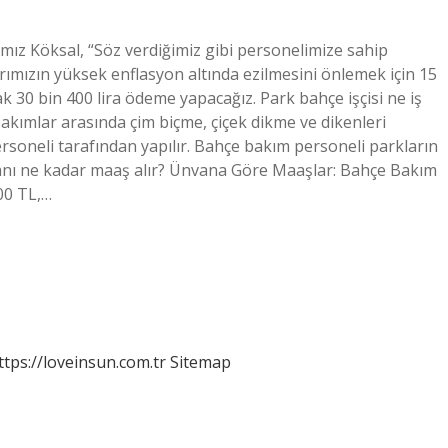
ımız Köksal, “Söz verdiğimiz gibi personelimize sahip
rımızın yüksek enflasyon altında ezilmesini önlemek için 15
 30 bin 400 lira ödeme yapacağız. Park bahçe işçisi ne iş
bakımlar arasında çim biçme, çiçek dikme ve dikenleri
personeli tarafından yapılır. Bahçe bakım personeli parkların
manı ne kadar maaş alır? Ünvana Göre Maaşlar: Bahçe Bakım
00 TL,…
ttps://loveinsun.com.tr
Sitemap