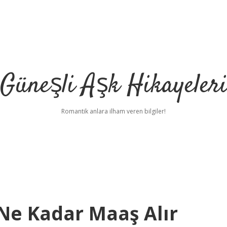
Güneşli Aşk Hikayeler
Romantik anlara ilham veren bilgiler!
 Ne Kadar Maaş Alır