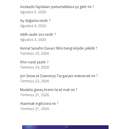
Avokado faydaları yumurtalıklara iyi gelir mi ?
Ağustos 5, 2026
Ay düğümü nedir ?
Ağustos 4, 2026
Akıllı saate sos nedir ?
Ağustos 3, 2026
Kemal Sunal’ın Davacı filmi hangi köyde çekildi ?
Temmuz 25, 2026
6’ncı nasıl yazılır ?
Temmuz 24, 2026
Jon Snow ve Daenerys Targaryen evlenecek mi ?
Temmuz 23, 2026
Mustela güneş kremi İsrail malı mı ?
Temmuz 21, 2026
Atanmak ingilizcesi ne ?
Temmuz 21, 2026