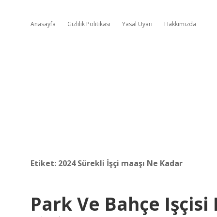
Anasayfa
Gizlilik Politikası
Yasal Uyarı
Hakkımızda
Etiket:
2024 Sürekli İşçi maaşı Ne Kadar
Park Ve Bahçe Işçisi