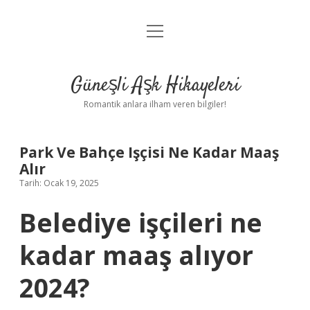
menüyü
Anasayfa
aç
Gizlilik Politikası
Güneşli Aşk Hikayeleri
Yasal Uyarı
Romantik anlara ilham veren bilgiler!
Hakkımızda
Park Ve Bahçe Işçisi Ne Kadar Maaş
Alır
Tarih: Ocak 19, 2025
Belediye işçileri ne
kadar maaş alıyor
2024?