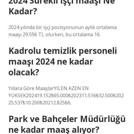
2024 Sürekli İşçi maaşı Ne
Kadar?
2024 yılında bir işçi pozisyonunun aylık ortalama
maaşı 29.596 TL olurken, bu ortalama 16.
Kadrolu temizlik personeli
maaşı 2024 ne kadar
olacak?
Yıllara Göre MaaşlarYILEN AZEN EN
YÜKSEK202419.152₺65.000₺202311.516₺32.500₺202
25.537₺10.200₺20212.825₺6.
Park ve Bahçeler Müdürlüğü
ne kadar maaş alıyor?