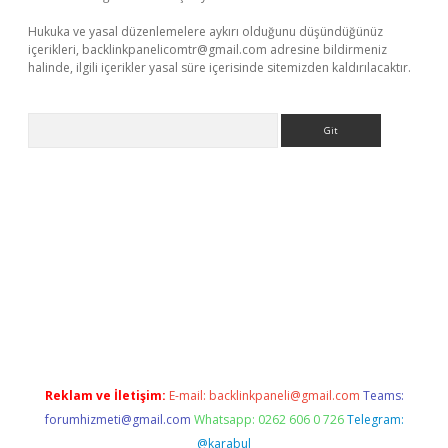
Hukuka ve yasal düzenlemelere aykırı olduğunu düşündüğünüz
içerikleri,
backlinkpanelicomtr@gmail.com
adresine bildirmeniz
halinde, ilgili içerikler yasal süre içerisinde sitemizden kaldırılacaktır.
Arama
xper giriş adresi güncellendi
betexper.xyz
hiltonbet yeni giri
Reklam ve İletişim:
E-mail:
backlinkpaneli@gmail.com
Teams:
forumhizmeti@gmail.com
Whatsapp: 0262 606 0 726
Telegram:
@karabul