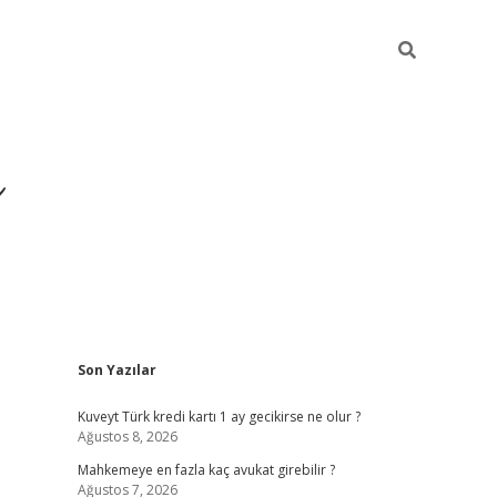
i
Sidebar
Son Yazılar
betci
vdcasino giriş
ilbet ca
Kuveyt Türk kredi kartı 1 ay gecikirse ne olur ?
Ağustos 8, 2026
Mahkemeye en fazla kaç avukat girebilir ?
Ağustos 7, 2026