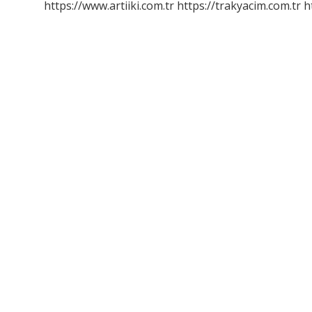
https://www.artiiki.com.tr
https://trakyacim.com.tr
h
Açıkça
Belirtilmiş
Olması
Suçun
Hangi
Unsurudur