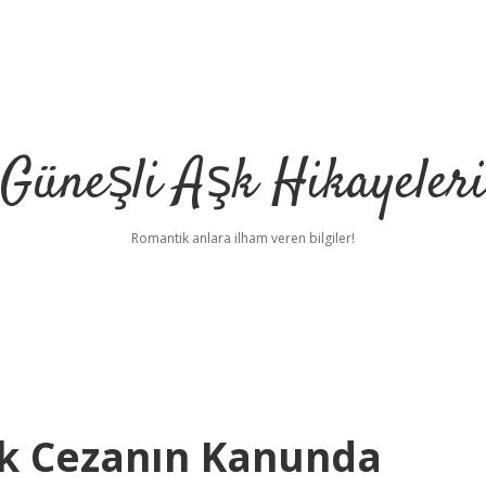
Güneşli Aşk Hikayeler
Romantik anlara ilham veren bilgiler!
ek Cezanın Kanunda