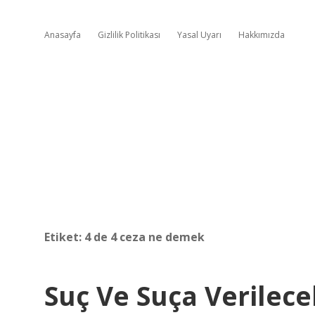
Anasayfa
Gizlilik Politikası
Yasal Uyarı
Hakkımızda
Etiket:
4 de 4 ceza ne demek
Suç Ve Suça Verilec