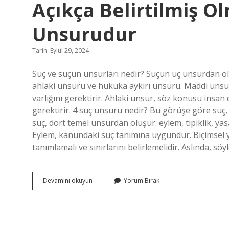
Açıkça Belirtilmiş O
Unsurudur
Tarih: Eylül 29, 2024
Suç ve suçun unsurları nedir? Suçun üç unsurdan ol
ahlaki unsuru ve hukuka aykırı unsuru. Maddi unsur,
varlığını gerektirir. Ahlaki unsur, söz konusu insan
gerektirir. 4 suç unsuru nedir? Bu görüşe göre suç
suç, dört temel unsurdan oluşur: eylem, tipiklik, yasa
Eylem, kanundaki suç tanımına uygundur. Biçimsel ya
tanımlamalı ve sınırlarını belirlemelidir. Aslında, s
Suç
Devamını okuyun
Yorum Bırak
Ve
Suça
Verilecek
Cezanın
Kanunda