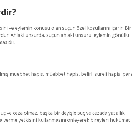
dir?
ini ve eylemin konusu olan suçun özel koşullarını içerir. Bir
urdur. Ahlaki unsurda, suçun ahlaki unsuru, eylemin gönüllü
masıdır.
rılmış müebbet hapis, müebbet hapis, belirli süreli hapis, par
uç ve ceza olmaz, başka bir deyişle suç ve cezada yasallık
 ceza verme yetkisini kullanmasını önleyerek bireyleri hükümet