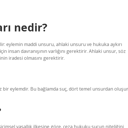
rı nedir?
ir: eylemin maddi unsuru, ahlaki unsuru ve hukuka aykırı
in insan davranışının varlığını gerektirir. Ahlaki unsur, söz
in iradesi olmasını gerektirir.
 bir eylemdir. Bu bağlamda suç, dört temel unsurdan oluşur
?
çimsel yasallık ilkesine göre, ceza hukuku suçun niteliğini