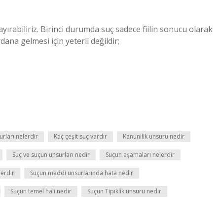
 ayırabiliriz. Birinci durumda suç sadece fiilin sonucu olarak
ana gelmesi için yeterli değildir;
rları nelerdir
Kaç çeşit suç vardır
Kanunilik unsuru nedir
Suç ve suçun unsurları nedir
Suçun aşamaları nelerdir
erdir
Suçun maddi unsurlarında hata nedir
Suçun temel hali nedir
Suçun Tipiklik unsuru nedir