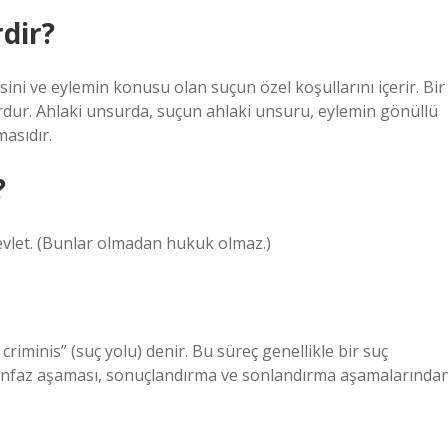
dir?
ini ve eylemin konusu olan suçun özel koşullarını içerir. Bir
urdur. Ahlaki unsurda, suçun ahlaki unsuru, eylemin gönüllü
masıdır.
?
Devlet. (Bunlar olmadan hukuk olmaz.)
riminis” (suç yolu) denir. Bu süreç genellikle bir suç
, infaz aşaması, sonuçlandırma ve sonlandırma aşamalarında