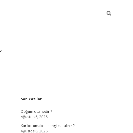
i
Sidebar
Son Yazılar
betci
vdcasino giriş
ilbet casino
ilbet yeni giriş
Betexper
Doğum otu nedir ?
Ağustos 6, 2026
Kur korumalıda hangi kur alınır ?
Ağustos 6, 2026