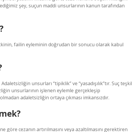
söylediğimiz şey, suçun maddi unsurlarının kanun tarafından
?
etkinin, failin eyleminin doğrudan bir sonucu olarak kabul
?
daletsizliğin unsurları “tipiklik” ve “yasadışılık”tır. Suç teşki
zliğin unsurlarının işlenen eylemle gerçekleşip
olmadan adaletsizliğin ortaya çıkması imkansızdır.
emek?
e göre cezanın artırılmasını veya azaltılmasını gerektiren