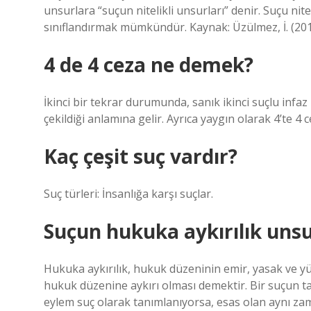
unsurlara “suçun nitelikli unsurları” denir. Suçu nitel
sınıflandırmak mümkündür. Kaynak: Üzülmez, İ. (201
4 de 4 ceza ne demek?
İkinci bir tekrar durumunda, sanık ikinci suçlu infaz
çekildiği anlamına gelir. Ayrıca yaygın olarak 4’te 4 c
Kaç çeşit suç vardır?
Suç türleri: İnsanlığa karşı suçlar.
Suçun hukuka aykırılık unsu
Hukuka aykırılık, hukuk düzeninin emir, yasak ve y
hukuk düzenine aykırı olması demektir. Bir suçun ta
eylem suç olarak tanımlanıyorsa, esas olan aynı zam