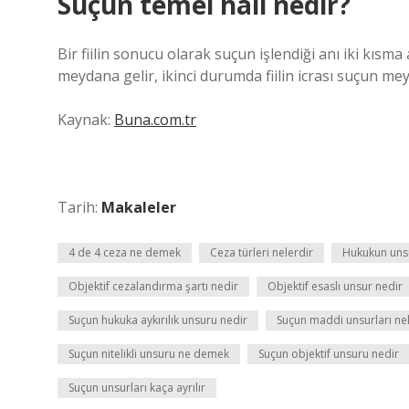
Suçun temel hali nedir?
Bir fiilin sonucu olarak suçun işlendiği anı iki kısma
meydana gelir, ikinci durumda fiilin icrası suçun meyd
Kaynak:
Buna.com.tr
Tarih:
Makaleler
4 de 4 ceza ne demek
Ceza türleri nelerdir
Hukukun unsu
Objektif cezalandırma şartı nedir
Objektif esaslı unsur nedir
Suçun hukuka aykırılık unsuru nedir
Suçun maddi unsurları nel
Suçun nitelikli unsuru ne demek
Suçun objektif unsuru nedir
Suçun unsurları kaça ayrılır