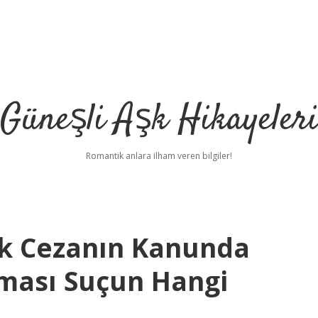
Güneşli Aşk Hikayeler
Romantik anlara ilham veren bilgiler!
ek Cezanın Kanunda
lması Suçun Hangi