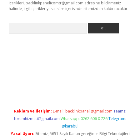
içerikleri,
backlinkpanelicomtr@gmail.com
adresine bildirmeniz
halinde, ilgili içerikler yasal süre içerisinde sitemizden kaldırılacaktır.
Arama
eni giriş
Betexper giriş adresi güncellendi
betexper.xyz
hiltonb
Reklam ve İletişim:
E-mail:
backlinkpaneli@gmail.com
Teams:
forumhizmeti@gmail.com
Whatsapp: 0262 606 0 726
Telegram:
@karabul
Yasal Uyarı:
Sitemiz, 5651 Sayılı Kanun gereğince Bilgi Teknolojileri