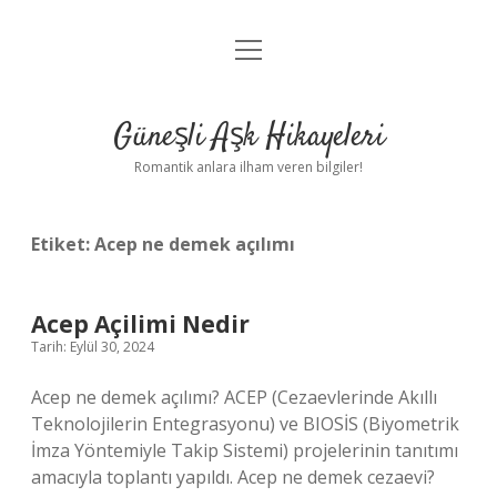
menüyü
Anasayfa
aç
Gizlilik Politikası
Güneşli Aşk Hikayeleri
Yasal Uyarı
Romantik anlara ilham veren bilgiler!
Hakkımızda
Etiket:
Acep ne demek açılımı
Acep Açilimi Nedir
Tarih: Eylül 30, 2024
Acep ne demek açılımı? ACEP (Cezaevlerinde Akıllı
Teknolojilerin Entegrasyonu) ve BIOSİS (Biyometrik
İmza Yöntemiyle Takip Sistemi) projelerinin tanıtımı
amacıyla toplantı yapıldı. Acep ne demek cezaevi?