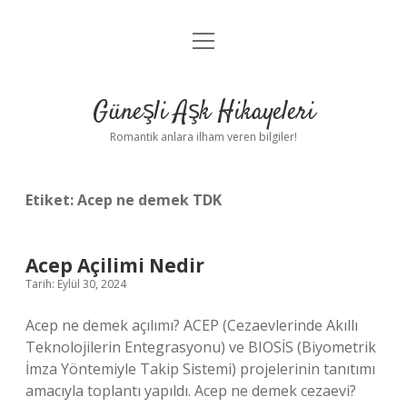
menüyü
Anasayfa
aç
Gizlilik Politikası
Güneşli Aşk Hikayeleri
Yasal Uyarı
Romantik anlara ilham veren bilgiler!
Hakkımızda
Etiket:
Acep ne demek TDK
Acep Açilimi Nedir
Tarih: Eylül 30, 2024
Acep ne demek açılımı? ACEP (Cezaevlerinde Akıllı
Teknolojilerin Entegrasyonu) ve BIOSİS (Biyometrik
İmza Yöntemiyle Takip Sistemi) projelerinin tanıtımı
amacıyla toplantı yapıldı. Acep ne demek cezaevi?