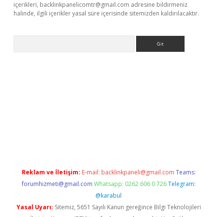
içerikleri,
backlinkpanelicomtr@gmail.com
adresine bildirmeniz
halinde, ilgili içerikler yasal süre içerisinde sitemizden kaldırılacaktır.
Arama
eni giriş
Betexper giriş adresi güncellendi
betexper.xyz
hilton
Reklam ve İletişim:
E-mail:
backlinkpaneli@gmail.com
Teams:
forumhizmeti@gmail.com
Whatsapp: 0262 606 0 726
Telegram:
@karabul
Yasal Uyarı:
Sitemiz, 5651 Sayılı Kanun gereğince Bilgi Teknolojileri