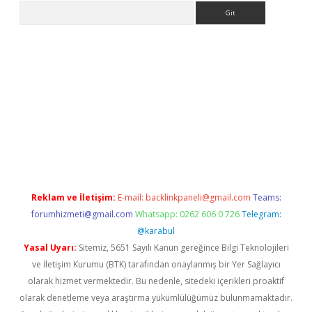
Arama
eni giriş
Betexper giriş adresi güncellendi
betexper.xyz
hiltonb
Reklam ve İletişim:
E-mail:
backlinkpaneli@gmail.com
Teams:
forumhizmeti@gmail.com
Whatsapp: 0262 606 0 726
Telegram:
@karabul
Yasal Uyarı:
Sitemiz, 5651 Sayılı Kanun gereğince Bilgi Teknolojileri
ve İletişim Kurumu (BTK) tarafından onaylanmış bir Yer Sağlayıcı
olarak hizmet vermektedir. Bu nedenle, sitedeki içerikleri proaktif
olarak denetleme veya araştırma yükümlülüğümüz bulunmamaktadır.