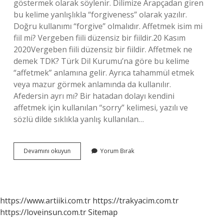
göstermek olarak söylenir. Dilimize Arapçadan giren
bu kelime yanlışlıkla “forgiveness” olarak yazılır.
Doğru kullanımı “forgive” olmalıdır. Affetmek isim mi
fiil mi? Vergeben fiili düzensiz bir fiildir.20 Kasım
2020Vergeben fiili düzensiz bir fiildir. Affetmek ne
demek TDK? Türk Dil Kurumu’na göre bu kelime
“affetmek” anlamına gelir. Ayrıca tahammül etmek
veya mazur görmek anlamında da kullanılır.
Afedersin ayrı mı? Bir hatadan dolayı kendini
affetmek için kullanılan “sorry” kelimesi, yazılı ve
sözlü dilde sıklıkla yanlış kullanılan…
Affet
Devamını okuyun
Yorum Bırak
Mi
Affet
Mi
https://www.artiiki.com.tr
https://trakyacim.com.tr
https://loveinsun.com.tr
Sitemap