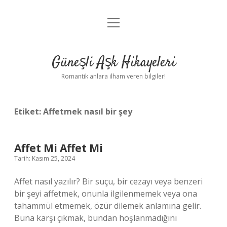
menüyü
Anasayfa
aç
Gizlilik Politikası
Güneşli Aşk Hikayeleri
Yasal Uyarı
Romantik anlara ilham veren bilgiler!
Hakkımızda
Etiket:
Affetmek nasıl bir şey
Affet Mi Affet Mi
Tarih: Kasım 25, 2024
Affet nasıl yazılır? Bir suçu, bir cezayı veya benzeri
bir şeyi affetmek, onunla ilgilenmemek veya ona
tahammül etmemek, özür dilemek anlamına gelir.
Buna karşı çıkmak, bundan hoşlanmadığını