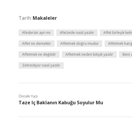
Tarih:
Makaleler
Afedersin ayrı mı
Afetzede nasıl yazılır
Affet birleşik kel
Affet ne demektir
Affetmek doğru mudur
Affetmek hangi
Affetmek ne değildir
Affetmek neden bitişik yazılır
Beni a
Zehrediyor nasıl yazılır
Önceki Yazı
Taze Iç Baklanın Kabuğu Soyulur Mu