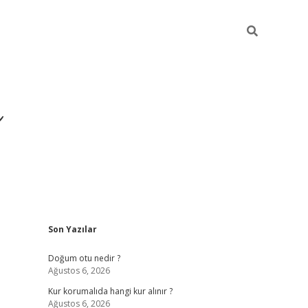
i
Sidebar
Son Yazılar
betci
vdcasino giriş
ilbet casino
ilbet yeni giriş
Betexper
Doğum otu nedir ?
Ağustos 6, 2026
Kur korumalıda hangi kur alınır ?
Ağustos 6, 2026