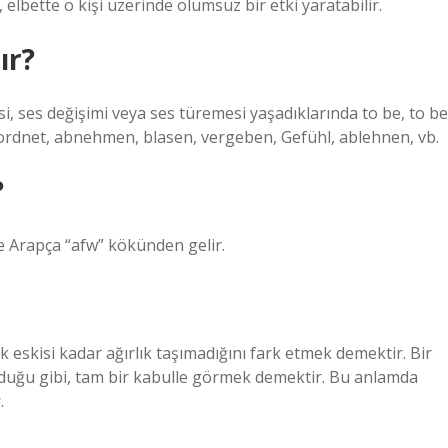
, elbette o kişi üzerinde olumsuz bir etki yaratabilir.
ır?
si, ses değişimi veya ses türemesi yaşadıklarında to be, to be
lır: ordnet, abnehmen, blasen, vergeben, Gefühl, ablehnen, vb.
?
e Arapça “afw” kökünden gelir.
ık eskisi kadar ağırlık taşımadığını fark etmek demektir. Bir
olduğu gibi, tam bir kabulle görmek demektir. Bu anlamda
.