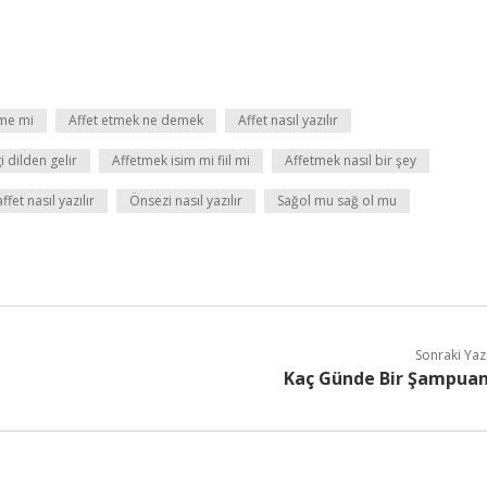
ime mi
Affet etmek ne demek
Affet nasıl yazılır
 dilden gelir
Affetmek isim mi fiil mi
Affetmek nasıl bir şey
ffet nasıl yazılır
Önsezi nasıl yazılır
Sağol mu sağ ol mu
Sonraki Yaz
Kaç Günde Bir Şampua