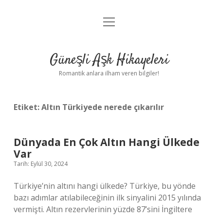
menüyü
Anasayfa
aç
Gizlilik Politikası
Güneşli Aşk Hikayeleri
Yasal Uyarı
Romantik anlara ilham veren bilgiler!
Hakkımızda
Etiket:
Altın Türkiyede nerede çıkarılır
Dünyada En Çok Altın Hangi Ülkede
Var
Tarih: Eylül 30, 2024
Türkiye’nin altını hangi ülkede? Türkiye, bu yönde
bazı adımlar atılabileceğinin ilk sinyalini 2015 yılında
vermişti. Altın rezervlerinin yüzde 87’sini İngiltere