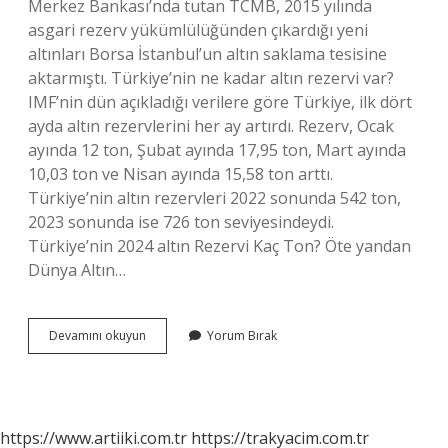
Merkez Bankası’nda tutan TCMB, 2015 yılında
asgari rezerv yükümlülüğünden çıkardığı yeni
altınları Borsa İstanbul’un altın saklama tesisine
aktarmıştı. Türkiye’nin ne kadar altın rezervi var?
IMF’nin dün açıkladığı verilere göre Türkiye, ilk dört
ayda altın rezervlerini her ay artırdı. Rezerv, Ocak
ayında 12 ton, Şubat ayında 17,95 ton, Mart ayında
10,03 ton ve Nisan ayında 15,58 ton arttı.
Türkiye’nin altın rezervleri 2022 sonunda 542 ton,
2023 sonunda ise 726 ton seviyesindeydi.
Türkiye’nin 2024 altın Rezervi Kaç Ton? Öte yandan
Dünya Altın…
Dünyada
Devamını okuyun
Yorum Bırak
En
Çok
Altın
Hangi
Ülkede
https://www.artiiki.com.tr
https://trakyacim.com.tr
Var