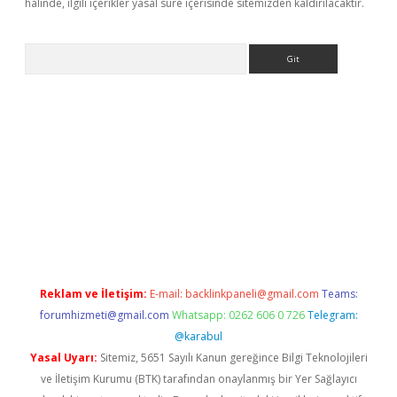
halinde, ilgili içerikler yasal süre içerisinde sitemizden kaldırılacaktır.
Arama
eni giriş
Betexper giriş adresi güncellendi
betexper.xyz
hilton
Reklam ve İletişim:
E-mail:
backlinkpaneli@gmail.com
Teams:
forumhizmeti@gmail.com
Whatsapp: 0262 606 0 726
Telegram:
@karabul
Yasal Uyarı:
Sitemiz, 5651 Sayılı Kanun gereğince Bilgi Teknolojileri
ve İletişim Kurumu (BTK) tarafından onaylanmış bir Yer Sağlayıcı