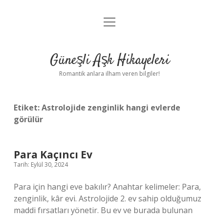
menüyü
Anasayfa
aç
Gizlilik Politikası
Güneşli Aşk Hikayeleri
Yasal Uyarı
Romantik anlara ilham veren bilgiler!
Hakkımızda
Etiket:
Astrolojide zenginlik hangi evlerde
görülür
Para Kaçıncı Ev
Tarih: Eylül 30, 2024
Para için hangi eve bakılır? Anahtar kelimeler: Para,
zenginlik, kâr evi. Astrolojide 2. ev sahip olduğumuz
maddi fırsatları yönetir. Bu ev ve burada bulunan