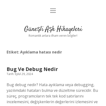
menüyü
Anasayfa
aç
Gizlilik Politikası
Güneşli Aşk Hikayeleri
Yasal Uyarı
Romantik anlara ilham veren bilgiler!
Hakkımızda
Etiket:
Ayıklama hatası nedir
Bug Ve Debug Nedir
Tarih: Eylül 29, 2024
Bug debug nedir? Hata ayıklama veya debugging,
yazılımdaki hataları bulma ve düzeltme sürecidir. Bu
süreç, programcıların tek tek kod satırlarını
incelemesini, değişkenlerin değerlerini izlemesini ve