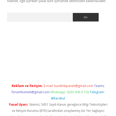
halinde, ilgili içerikler yasal süre içerisinde sitemizden kaldırılacaktır.
Arama
yeni giriş
Betexper giriş adresi güncellendi
betexper.xyz
hilton
Reklam ve İletişim:
E-mail:
backlinkpaneli@gmail.com
Teams:
forumhizmeti@gmail.com
Whatsapp: 0262 606 0 726
Telegram:
@karabul
Yasal Uyarı:
Sitemiz, 5651 Sayılı Kanun gereğince Bilgi Teknolojileri
ve İletişim Kurumu (BTK) tarafından onaylanmış bir Yer Sağlayıcı