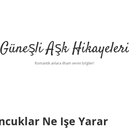
Güneşli Aşk Hikayeler
Romantik anlara ilham veren bilgiler!
oncuklar Ne Işe Yarar