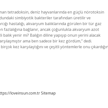
lunan tetradoksin, deniz hayvanlarında en güçlü nörotoksin
udundaki simbiyotik bakteriler tarafından üretilir ve
cığı hastalığı, akvaryum balıklarında görülen bir tür gaz
en fazlalığına bağlanır, ancak çoğunlukla akvaryum azot
i balık yenir mi? Balığın diline yapışıp onun yerini alacak
karşılaşmıştır ama ben sadece bir kez gördüm,” dedi.
irçok kez karşılaştığını ve çeşitli yöntemlerle onu çıkardığın
ttps://loveinsun.com.tr
Sitemap