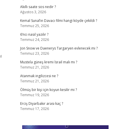
Akıllı saate sos nedir ?
Ağustos 3, 2026
Kemal Sunal’ın Davacı filmi hangi köyde çekildi ?
Temmuz 25, 2026
6’ncı nasıl yazılır ?
Temmuz 24, 2026
Jon Snow ve Daenerys Targaryen evlenecek mi ?
Temmuz 23, 2026
ı
Mustela güneş kremi İsrail malı mı ?
Temmuz 21, 2026
Atanmak ingilizcesi ne ?
Temmuz 21, 2026
Ölmüş bir kişi için koyun kesilir mi ?
Temmuz 19, 2026
Erciş Diyarbakır arası kaç ?
Temmuz 17, 2026