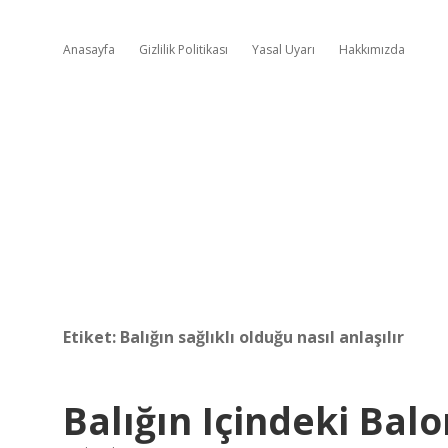
Anasayfa
Gizlilik Politikası
Yasal Uyarı
Hakkımızda
Etiket:
Balığın sağlıklı olduğu nasıl anlaşılır
Balığın Içindeki Bal