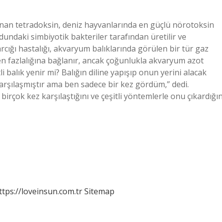
lunan tetradoksin, deniz hayvanlarında en güçlü nörotoksin
udundaki simbiyotik bakteriler tarafından üretilir ve
cığı hastalığı, akvaryum balıklarında görülen bir tür gaz
en fazlalığına bağlanır, ancak çoğunlukla akvaryum azot
i balık yenir mi? Balığın diline yapışıp onun yerini alacak
karşılaşmıştır ama ben sadece bir kez gördüm,” dedi.
irçok kez karşılaştığını ve çeşitli yöntemlerle onu çıkardığın
ttps://loveinsun.com.tr
Sitemap