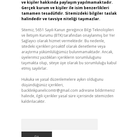
ve kişiler hakkında paylaşım yapılmamaktadır.
Gerçek kurum ve kişiler ile isim benzerlikleri
tamamen tesadüfidir. Sitemizdeki bilgiler taslak
halindedir ve tavsiye niteliği taşımazlar.
Sitemiz, 5651 Sayılı Kanun gereğince Bilgi Teknolojileri
ve İletişim Kurumu (BTK) tarafından onaylanmış bir Yer
Sağlayıcı olarak hizmet vermektedir. Bu nedenle,
sitedeki içerikleri proaktif olarak denetleme veya
araştırma yükümlülüğümüz bulunmamaktadır. Ancak,
üyelerimiz yazdıkları içeriklerin sorumluluğunu
taşımakta olup, siteye üye olarak bu sorumluluğu kabul
etmiş sayılırlar.
Hukuka ve yasal düzenlemelere aykırı olduğunu
düşündüğünüz içerikleri,
backlinkpanelicomtr@gmail.com
adresine bildirmeniz
halinde, ilgili içerikler yasal süre içerisinde sitemizden
kaldırılacaktır.
Arama