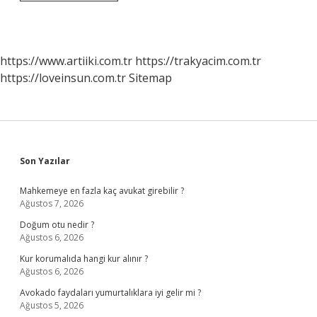
Düzenleme
Ve
Denetleme
Kurumu
Ne
https://www.artiiki.com.tr
https://trakyacim.com.tr
Yapar
https://loveinsun.com.tr
Sitemap
Sidebar
Son Yazılar
Mahkemeye en fazla kaç avukat girebilir ?
Ağustos 7, 2026
Doğum otu nedir ?
Ağustos 6, 2026
Kur korumalıda hangi kur alınır ?
Ağustos 6, 2026
Avokado faydaları yumurtalıklara iyi gelir mi ?
Ağustos 5, 2026