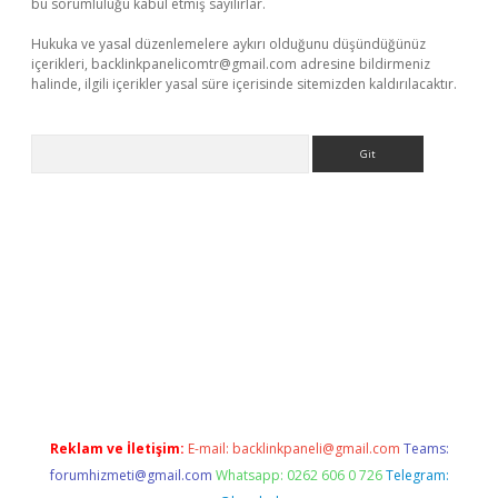
bu sorumluluğu kabul etmiş sayılırlar.
Hukuka ve yasal düzenlemelere aykırı olduğunu düşündüğünüz
içerikleri,
backlinkpanelicomtr@gmail.com
adresine bildirmeniz
halinde, ilgili içerikler yasal süre içerisinde sitemizden kaldırılacaktır.
Arama
yeni giriş
Betexper giriş adresi güncellendi
betexper.xyz
hilton
Reklam ve İletişim:
E-mail:
backlinkpaneli@gmail.com
Teams:
forumhizmeti@gmail.com
Whatsapp: 0262 606 0 726
Telegram: