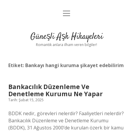
menüyü
Anasayfa
aç
Gizlilik Politikası
Güneşli Aşk Hikayeleri
Yasal Uyarı
Romantik anlara ilham veren bilgiler!
Hakkımızda
Etiket:
Bankayı hangi kuruma şikayet edebilirim
Bankacılık Düzenleme Ve
Denetleme Kurumu Ne Yapar
Tarih: Şubat 15, 2025
BDDK nedir, görevleri nelerdir? Faaliyetleri nelerdir?
Bankacılık Düzenleme ve Denetleme Kurumu
(BDDK), 31 Ağustos 2000’de kurulan özerk bir kamu