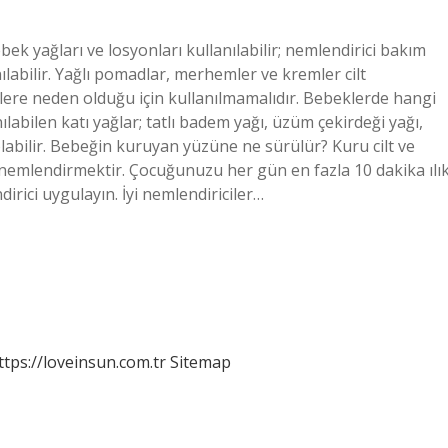
k yağları ve losyonları kullanılabilir; nemlendirici bakım
nılabilir. Yağlı pomadlar, merhemler ve kremler cilt
iklere neden olduğu için kullanılmamalıdır. Bebeklerde hangi
ılabilen katı yağlar; tatlı badem yağı, üzüm çekirdeği yağı,
 olabilir. Bebeğin kuruyan yüzüne ne sürülür? Kuru cilt ve
ce nemlendirmektir. Çocuğunuzu her gün en fazla 10 dakika ılı
irici uygulayın. İyi nemlendiriciler…
ttps://loveinsun.com.tr
Sitemap