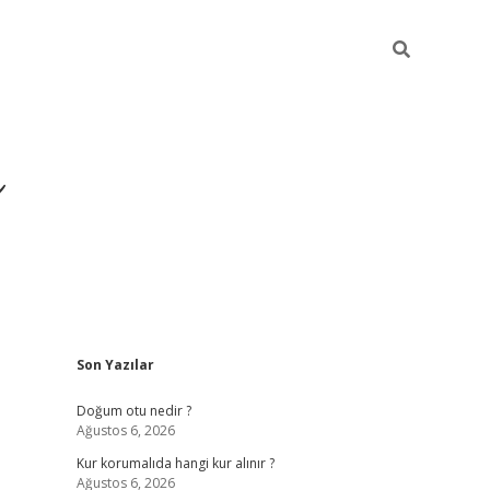
i
Sidebar
Son Yazılar
betci
vdcasino giriş
ilbet casino
ilbet yeni giriş
B
Doğum otu nedir ?
Ağustos 6, 2026
Kur korumalıda hangi kur alınır ?
Ağustos 6, 2026