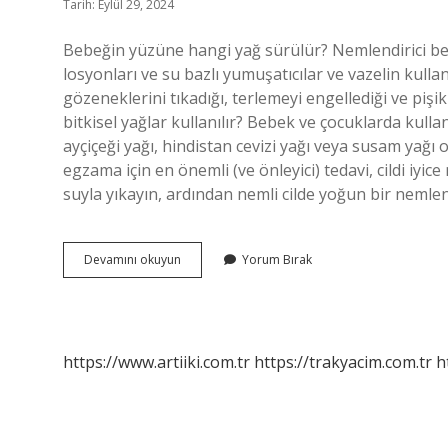
Tarih: Eylül 29, 2024
Bebeğin yüzüne hangi yağ sürülür? Nemlendirici bebe
losyonları ve su bazlı yumuşatıcılar ve vazelin kulla
gözeneklerini tıkadığı, terlemeyi engellediği ve piş
bitkisel yağlar kullanılır? Bebek ve çocuklarda kullan
ayçiçeği yağı, hindistan cevizi yağı veya susam yağı
egzama için en önemli (ve önleyici) tedavi, cildi iyi
suyla yıkayın, ardından nemli cilde yoğun bir nemlend
Bebeklerin
Devamını okuyun
Yorum Bırak
Yüzüne
Hangi
Yağlar
Sürülür
https://www.artiiki.com.tr
https://trakyacim.com.tr
h