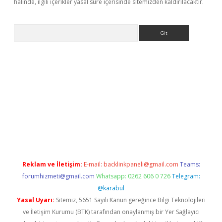
halinde, ilgili içerikler yasal süre içerisinde sitemizden kaldırılacaktır.
Arama
yeni giriş
Betexper giriş adresi güncellendi
betexper.xyz
hilton
Reklam ve İletişim:
E-mail:
backlinkpaneli@gmail.com
Teams:
forumhizmeti@gmail.com
Whatsapp: 0262 606 0 726
Telegram:
@karabul
Yasal Uyarı:
Sitemiz, 5651 Sayılı Kanun gereğince Bilgi Teknolojileri
ve İletişim Kurumu (BTK) tarafından onaylanmış bir Yer Sağlayıcı