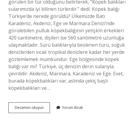
görülen bir tür olduğunu belirterek, “Köpek balıkları
sularımızda iyi bilinen türlerdir.” dedi. Köpek balığı
Türkiye’de nerede görüldü? Ülkemizde Batı
Karadeniz, Akdeniz, Ege ve Marmara Denizi’nde
görülebilen pulluk köpekbalığının yetişkin erkekleri
420 santimetre, dişileri ise 560 santimetre uzunluğa
ulaşmaktadır. Sürü balıklarıyla beslenen türü, soğuk
denizlerden sıcak tropikal denizlere kadar her yerde
gözlemlemek mümkündür. Ege bölgesinde köpek
balığı var mı? Türkiye, üç denizin derin sularıyla
çevrilidir: Akdeniz, Marmara, Karadeniz ve Ege. Evet,
burada köpekbalıkları var; aslında çekiç başlı
köpekbalıkları ve…
Muğla
Devamını okuyun
Yorum Bırak
Denizinde
Köpek
Balığı
Var