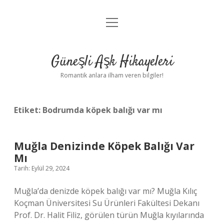
menüyü
Anasayfa
aç
Gizlilik Politikası
Güneşli Aşk Hikayeleri
Yasal Uyarı
Romantik anlara ilham veren bilgiler!
Hakkımızda
Etiket:
Bodrumda köpek balığı var mı
Muğla Denizinde Köpek Balığı Var
Mı
Tarih: Eylül 29, 2024
Muğla’da denizde köpek balığı var mı? Muğla Kılıç
Koçman Üniversitesi Su Ürünleri Fakültesi Dekanı
Prof. Dr. Halit Filiz, görülen türün Muğla kıyılarında