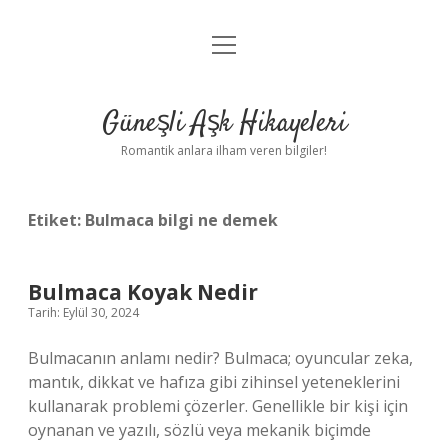
menüyü
Anasayfa
aç
Gizlilik Politikası
Güneşli Aşk Hikayeleri
Yasal Uyarı
Romantik anlara ilham veren bilgiler!
Hakkımızda
Etiket:
Bulmaca bilgi ne demek
Bulmaca Koyak Nedir
Tarih: Eylül 30, 2024
Bulmacanın anlamı nedir? Bulmaca; oyuncular zeka,
mantık, dikkat ve hafıza gibi zihinsel yeteneklerini
kullanarak problemi çözerler. Genellikle bir kişi için
oynanan ve yazılı, sözlü veya mekanik biçimde