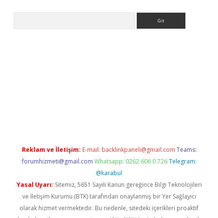
Arama
bet yeni giriş
Betexper giriş adresi güncellendi
betexper.xyz
hi
Reklam ve İletişim:
E-mail:
backlinkpaneli@gmail.com
Teams:
forumhizmeti@gmail.com
Whatsapp: 0262 606 0 726
Telegram:
@karabul
Yasal Uyarı:
Sitemiz, 5651 Sayılı Kanun gereğince Bilgi Teknolojileri
ve İletişim Kurumu (BTK) tarafından onaylanmış bir Yer Sağlayıcı
olarak hizmet vermektedir. Bu nedenle, sitedeki içerikleri proaktif