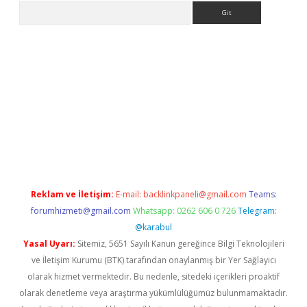
Arama
eni giriş
Betexper giriş adresi güncellendi
betexper.xyz
hilton
Reklam ve İletişim:
E-mail:
backlinkpaneli@gmail.com
Teams:
forumhizmeti@gmail.com
Whatsapp: 0262 606 0 726
Telegram:
@karabul
Yasal Uyarı:
Sitemiz, 5651 Sayılı Kanun gereğince Bilgi Teknolojileri
ve İletişim Kurumu (BTK) tarafından onaylanmış bir Yer Sağlayıcı
olarak hizmet vermektedir. Bu nedenle, sitedeki içerikleri proaktif
olarak denetleme veya araştırma yükümlülüğümüz bulunmamaktadır.