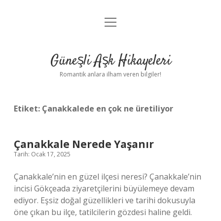
menüyü
Anasayfa
aç
Gizlilik Politikası
Güneşli Aşk Hikayeleri
Yasal Uyarı
Romantik anlara ilham veren bilgiler!
Hakkımızda
Etiket:
Çanakkalede en çok ne üretiliyor
Çanakkale Nerede Yaşanır
Tarih: Ocak 17, 2025
Çanakkale’nin en güzel ilçesi neresi? Çanakkale’nin
incisi Gökçeada ziyaretçilerini büyülemeye devam
ediyor. Eşsiz doğal güzellikleri ve tarihi dokusuyla
öne çıkan bu ilçe, tatilcilerin gözdesi haline geldi.