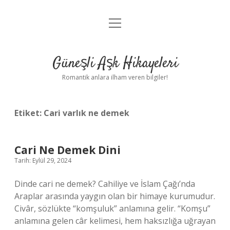
menüyü
Anasayfa
aç
Gizlilik Politikası
Güneşli Aşk Hikayeleri
Yasal Uyarı
Romantik anlara ilham veren bilgiler!
Hakkımızda
Etiket:
Cari varlık ne demek
Cari Ne Demek Dini
Tarih: Eylül 29, 2024
Dinde cari ne demek? Cahiliye ve İslam Çağı’nda
Araplar arasında yaygın olan bir himaye kurumudur.
Civâr, sözlükte “komşuluk” anlamına gelir. “Komşu”
anlamına gelen câr kelimesi, hem haksızlığa uğrayan