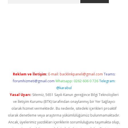
eni giriş
Betexper giriş adresi güncellendi
betexper.xyz
hilton
Reklam ve İletişim:
E-mail:
backlinkpaneli@gmail.com
Teams:
forumhizmeti@gmail.com
Whatsapp: 0262 606 0 726
Telegram:
@karabul
Yasal Uyarı:
Sitemiz, 5651 Sayılı Kanun gereğince Bilgi Teknolojileri
ve İletişim Kurumu (BTK) tarafından onaylanmış bir Yer Sağlayıcı
olarak hizmet vermektedir. Bu nedenle, sitedeki içerikleri proaktif
olarak denetleme veya araştırma yükümlülüğümüz bulunmamaktadır.
Ancak, üyelerimiz yazdıkları içeriklerin sorumluluğunu taşımakta olup,