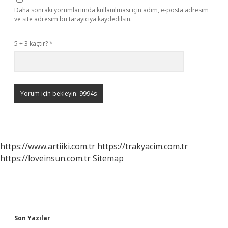
Daha sonraki yorumlarımda kullanılması için adım, e-posta adresim
ve site adresim bu tarayıcıya kaydedilsin.
5 + 3 kaçtır?
*
https://www.artiiki.com.tr
https://trakyacim.com.tr
https://loveinsun.com.tr
Sitemap
Sidebar
Son Yazılar