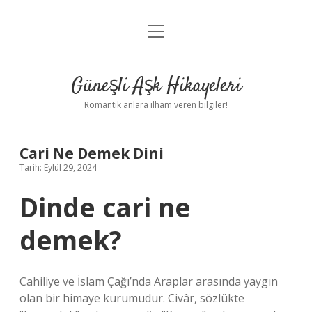
menüyü
Anasayfa
aç
Gizlilik Politikası
Güneşli Aşk Hikayeleri
Yasal Uyarı
Romantik anlara ilham veren bilgiler!
Hakkımızda
Cari Ne Demek Dini
Tarih: Eylül 29, 2024
Dinde cari ne
demek?
Cahiliye ve İslam Çağı’nda Araplar arasında yaygın
olan bir himaye kurumudur. Civâr, sözlükte