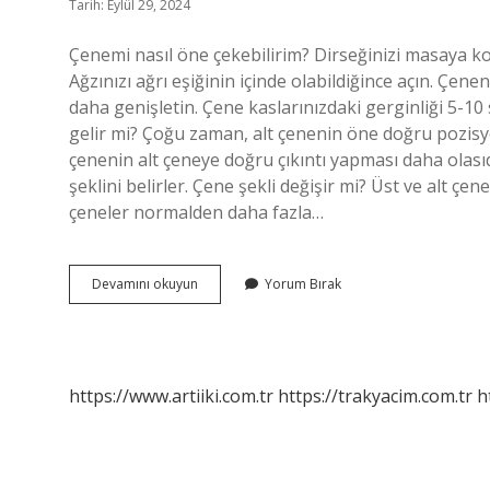
Tarih: Eylül 29, 2024
Çenemi nasıl öne çekebilirim? Dirseğinizi masaya koy
Ağzınızı ağrı eşiğinin içinde olabildiğince açın. Çene
daha genişletin. Çene kaslarınızdaki gerginliği 5-10
gelir mi? Çoğu zaman, alt çenenin öne doğru pozisyon
çenenin alt çeneye doğru çıkıntı yapması daha olasıd
şeklini belirler. Çene şekli değişir mi? Üst ve alt ç
çeneler normalden daha fazla…
Çeneyi
Devamını okuyun
Yorum Bırak
Öne
Almak
Mümkün
Mü
https://www.artiiki.com.tr
https://trakyacim.com.tr
h