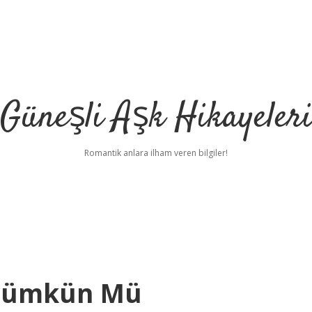
Güneşli Aşk Hikayeler
Romantik anlara ilham veren bilgiler!
 Mümkün Mü