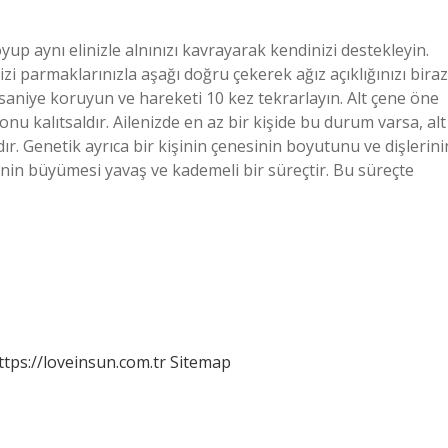
up aynı elinizle alnınızı kavrayarak kendinizi destekleyin.
nizi parmaklarınızla aşağı doğru çekerek ağız açıklığınızı biraz
 saniye koruyun ve hareketi 10 kez tekrarlayın. Alt çene öne
u kalıtsaldır. Ailenizde en az bir kişide bu durum varsa, alt
ır. Genetik ayrıca bir kişinin çenesinin boyutunu ve dişlerini
enenin büyümesi yavaş ve kademeli bir süreçtir. Bu süreçte
ttps://loveinsun.com.tr
Sitemap