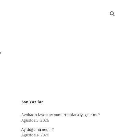
i
Sidebar
Son Yazılar
betci
vdcasino giriş
ilbet casino
ilbet yeni giriş
Avokado faydaları yumurtalıklara iyi gelir mi ?
Ağustos 5, 2026
Ay düğümü nedir ?
Ağustos 4, 2026