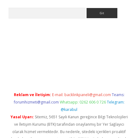
Arama
eni giriş
Betexper giriş adresi güncellendi
betexper.xyz
hilton
Reklam ve İletişim:
E-mail:
backlinkpaneli@gmail.com
Teams:
forumhizmeti@gmail.com
Whatsapp: 0262 606 0 726
Telegram:
@karabul
Yasal Uyarı:
Sitemiz, 5651 Sayılı Kanun gereğince Bilgi Teknolojileri
ve İletişim Kurumu (BTK) tarafından onaylanmış bir Yer Sağlayıcı
olarak hizmet vermektedir. Bu nedenle, sitedeki içerikleri proaktif