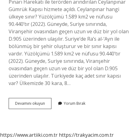
Pınarı Harekatı ile terörden arındırılan Ceylanpınar
Gümrük Kapısı hizmete açıldı. Ceylanpınar hangi
ülkeye sınır? Yüzölçümü 1.589 km2 ve nüfusu
90.440’tır (2022). Güneyde, Suriye sınırında,
Viranşehir ovasından geçen uzun ve düz bir yol olan
D.905 üzerinden ulaşılır. Suriye’de Ra’s al-‘Ayn ile
bölünmüş bir şehir oluşturur ve bir sınır kapısı
vardır. Yüzölçümü 1.589 km2 ve nüfusu 90.440’tır
(2022). Güneyde, Suriye sınırında, Viranşehir
ovasından geçen uzun ve düz bir yol olan D.905
üzerinden ulaşılır. Türkiyede kaç adet sınır kapısı
var? Ülkemizde 30 kara, 8…
Ceylanpınar
Devamını okuyun
Yorum Bırak
Sınır
Kapısı
Hangi
Ülkeye
Aittir
https://www.artiiki.com.tr
https://trakyacim.com.tr