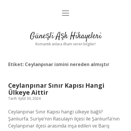
menüyü
Anasayfa
aç
Gizlilik Politikası
Güneşli Aşk Hikayeleri
Yasal Uyarı
Romantik anlara ilham veren bilgiler!
Hakkımızda
Etiket:
Ceylanpınar ismini nereden almıştır
Ceylanpınar Sınır Kapısı Hangi
Ülkeye Aittir
Tarih: Eylül 30, 2024
Ceylanpınar Sınır Kapısı hangi ülkeye bağlı?
Şanlıurfa. Suriye’nin Rasulayn ilçesi ile Şanlıurfa’nın
Ceylanpınar ilçesi arasında inşa edilen ve Barış