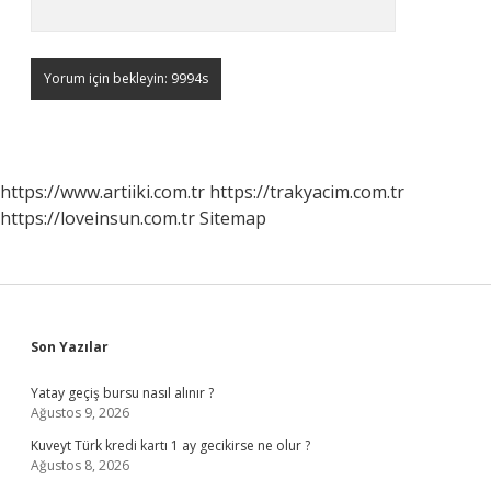
https://www.artiiki.com.tr
https://trakyacim.com.tr
https://loveinsun.com.tr
Sitemap
Sidebar
Son Yazılar
Yatay geçiş bursu nasıl alınır ?
Ağustos 9, 2026
Kuveyt Türk kredi kartı 1 ay gecikirse ne olur ?
Ağustos 8, 2026