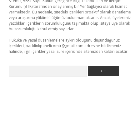
Sitemiz, 5651 Sayılı Kanun gereğince Bilgi Teknolojileri ve İletişim
Kurumu (BTK) tarafından onaylanmış bir Yer Sağlayıcı olarak hizmet
vermektedir. Bu nedenle, sitedeki içerikleri proaktif olarak denetleme
veya araştırma yükümlülüğümüz bulunmamaktadır. Ancak, üyelerimiz
yazdıkları içeriklerin sorumluluğunu taşımakta olup, siteye üye olarak
bu sorumluluğu kabul etmiş sayılırlar.
Hukuka ve yasal düzenlemelere aykırı olduğunu düşündüğünüz
içerikleri,
backlinkpanelicomtr@gmail.com
adresine bildirmeniz
halinde, ilgili içerikler yasal süre içerisinde sitemizden kaldırılacaktır.
Arama
per giriş adresi güncellendi
betexper.xyz
hiltonbet yeni giriş