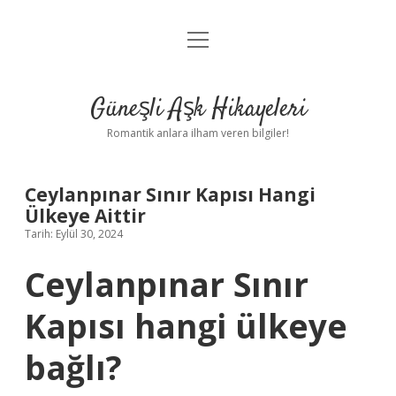
menüyü
Anasayfa
aç
Gizlilik Politikası
Güneşli Aşk Hikayeleri
Yasal Uyarı
Romantik anlara ilham veren bilgiler!
Hakkımızda
Ceylanpınar Sınır Kapısı Hangi
Ülkeye Aittir
Tarih: Eylül 30, 2024
Ceylanpınar Sınır
Kapısı hangi ülkeye
bağlı?