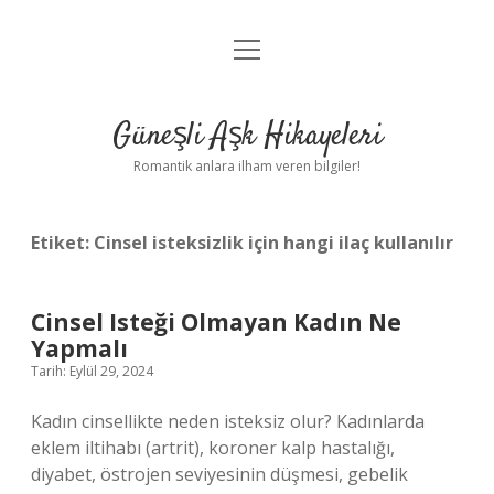
menüyü
Anasayfa
aç
Gizlilik Politikası
Güneşli Aşk Hikayeleri
Yasal Uyarı
Romantik anlara ilham veren bilgiler!
Hakkımızda
Etiket:
Cinsel isteksizlik için hangi ilaç kullanılır
Cinsel Isteği Olmayan Kadın Ne
Yapmalı
Tarih: Eylül 29, 2024
Kadın cinsellikte neden isteksiz olur? Kadınlarda
eklem iltihabı (artrit), koroner kalp hastalığı,
diyabet, östrojen seviyesinin düşmesi, gebelik