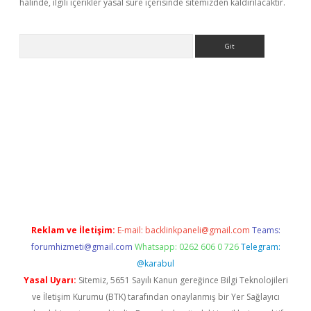
halinde, ilgili içerikler yasal süre içerisinde sitemizden kaldırılacaktır.
Arama
lbet yeni giriş
Betexper giriş adresi güncellendi
betexper.xyz
hi
Reklam ve İletişim:
E-mail:
backlinkpaneli@gmail.com
Teams:
forumhizmeti@gmail.com
Whatsapp: 0262 606 0 726
Telegram:
@karabul
Yasal Uyarı:
Sitemiz, 5651 Sayılı Kanun gereğince Bilgi Teknolojileri
ve İletişim Kurumu (BTK) tarafından onaylanmış bir Yer Sağlayıcı