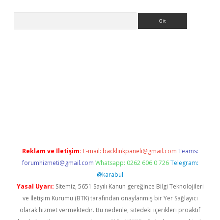
Arama
yeni giriş
Betexper giriş adresi güncellendi
betexper.xyz
hilton
Reklam ve İletişim:
E-mail:
backlinkpaneli@gmail.com
Teams:
forumhizmeti@gmail.com
Whatsapp: 0262 606 0 726
Telegram:
@karabul
Yasal Uyarı:
Sitemiz, 5651 Sayılı Kanun gereğince Bilgi Teknolojileri
ve İletişim Kurumu (BTK) tarafından onaylanmış bir Yer Sağlayıcı
olarak hizmet vermektedir. Bu nedenle, sitedeki içerikleri proaktif