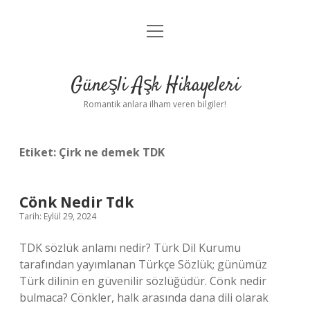
menüyü
Anasayfa
aç
Gizlilik Politikası
Güneşli Aşk Hikayeleri
Yasal Uyarı
Romantik anlara ilham veren bilgiler!
Hakkımızda
Etiket:
Çirk ne demek TDK
Cönk Nedir Tdk
Tarih: Eylül 29, 2024
TDK sözlük anlamı nedir? Türk Dil Kurumu
tarafından yayımlanan Türkçe Sözlük; günümüz
Türk dilinin en güvenilir sözlüğüdür. Cönk nedir
bulmaca? Cönkler, halk arasında dana dili olarak