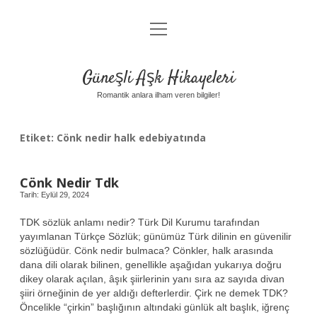
menüyü
Anasayfa
aç
Gizlilik Politikası
Güneşli Aşk Hikayeleri
Yasal Uyarı
Romantik anlara ilham veren bilgiler!
Hakkımızda
Etiket:
Cönk nedir halk edebiyatında
Cönk Nedir Tdk
Tarih: Eylül 29, 2024
TDK sözlük anlamı nedir? Türk Dil Kurumu tarafından
yayımlanan Türkçe Sözlük; günümüz Türk dilinin en güvenilir
sözlüğüdür. Cönk nedir bulmaca? Cönkler, halk arasında
dana dili olarak bilinen, genellikle aşağıdan yukarıya doğru
dikey olarak açılan, âşık şiirlerinin yanı sıra az sayıda divan
şiiri örneğinin de yer aldığı defterlerdir. Çirk ne demek TDK?
Öncelikle “çirkin” başlığının altındaki günlük alt başlık, iğrenç