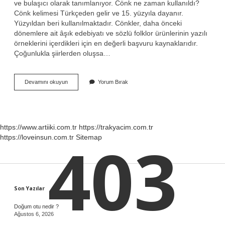
ve bulaşıcı olarak tanımlanıyor. Cönk ne zaman kullanıldı?
Cönk kelimesi Türkçeden gelir ve 15. yüzyıla dayanır.
Yüzyıldan beri kullanılmaktadır. Cönkler, daha önceki
dönemlere ait âşık edebiyatı ve sözlü folklor ürünlerinin yazılı
örneklerini içerdikleri için en değerli başvuru kaynaklarıdır.
Çoğunlukla şiirlerden oluşsa…
Cönk
Devamını okuyun
Yorum Bırak
Nedir
Tdk
https://www.artiiki.com.tr
https://trakyacim.com.tr
403
https://loveinsun.com.tr
Sitemap
Sidebar
Son Yazılar
Doğum otu nedir ?
Ağustos 6, 2026