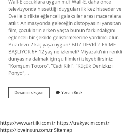
Wall-E cocuklara uygun mu? Wall-E, daha önce
televizyonda hissettiği duyguları ilk kez hisseder ve
Eve ile birlikte eğlenceli galaksiler arası maceralara
atılır. Animasyonda geleceğin distopyasını yansıtan
film, çocukların erken yaşta bunun farkındalığını
eğlenceli bir şekilde geliştirmelerine yardımcı olur.
Buz devri 2 kaç yaşa uygun? BUZ DEVRİ 2: ERİME
BAŞLIYOR 6+ 12 yaş ne izlemeli? Miyazaki’nin renkli
dünyasına dalmak için şu filmleri izleyebilirsiniz:
“Komşum Totoro”, “Cadı Kiki”, “Küçük Denizkızı
Ponyo”,…
Coco
Devamını okuyun
Yorum Bırak
Filmi
Kaç
Yaşa
Uygun
https://www.artiiki.com.tr
https://trakyacim.com.tr
https://loveinsun.com.tr
Sitemap