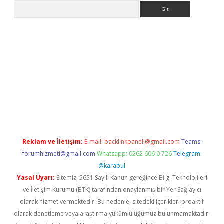
Arama
eni giriş
Betexper giriş adresi güncellendi
betexper.xyz
hilton
Reklam ve İletişim:
E-mail:
backlinkpaneli@gmail.com
Teams:
forumhizmeti@gmail.com
Whatsapp: 0262 606 0 726
Telegram:
@karabul
Yasal Uyarı:
Sitemiz, 5651 Sayılı Kanun gereğince Bilgi Teknolojileri
ve İletişim Kurumu (BTK) tarafından onaylanmış bir Yer Sağlayıcı
olarak hizmet vermektedir. Bu nedenle, sitedeki içerikleri proaktif
olarak denetleme veya araştırma yükümlülüğümüz bulunmamaktadır.