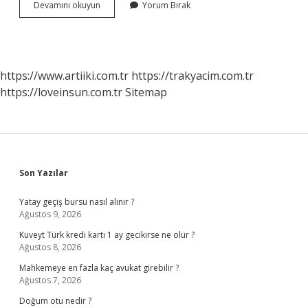
Savcılıktan
Devamını okuyun
Yorum Bırak
Gelen
Tebligatı
Nasıl
Öğrenebilirim
https://www.artiiki.com.tr
https://trakyacim.com.tr
https://loveinsun.com.tr
Sitemap
Sidebar
Son Yazılar
Yatay geçiş bursu nasıl alınır ?
Ağustos 9, 2026
Kuveyt Türk kredi kartı 1 ay gecikirse ne olur ?
Ağustos 8, 2026
Mahkemeye en fazla kaç avukat girebilir ?
Ağustos 7, 2026
Doğum otu nedir ?