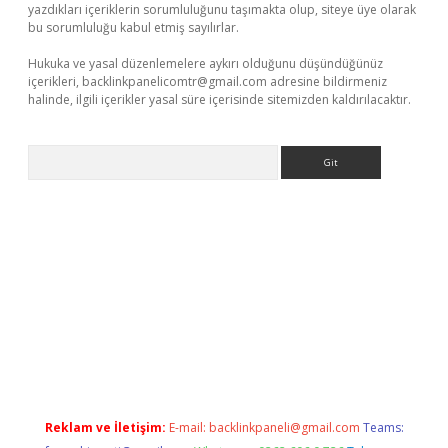
yazdıkları içeriklerin sorumluluğunu taşımakta olup, siteye üye olarak
bu sorumluluğu kabul etmiş sayılırlar.
Hukuka ve yasal düzenlemelere aykırı olduğunu düşündüğünüz
içerikleri,
backlinkpanelicomtr@gmail.com
adresine bildirmeniz
halinde, ilgili içerikler yasal süre içerisinde sitemizden kaldırılacaktır.
Arama
o
ilbet yeni giriş
Betexper giriş adresi güncellendi
betexper.xy
Reklam ve İletişim:
E-mail:
backlinkpaneli@gmail.com
Teams: