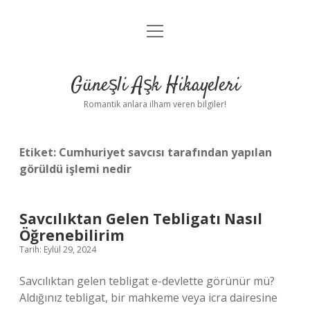
menüyü
Anasayfa
aç
Gizlilik Politikası
Güneşli Aşk Hikayeleri
Yasal Uyarı
Romantik anlara ilham veren bilgiler!
Hakkımızda
Etiket:
Cumhuriyet savcısı tarafından yapılan
görüldü işlemi nedir
Savcılıktan Gelen Tebligatı Nasıl
Öğrenebilirim
Tarih: Eylül 29, 2024
Savcılıktan gelen tebligat e-devlette görünür mü?
Aldığınız tebligat, bir mahkeme veya icra dairesine