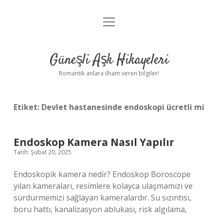
menüyü
Anasayfa
aç
Gizlilik Politikası
Güneşli Aşk Hikayeleri
Yasal Uyarı
Romantik anlara ilham veren bilgiler!
Hakkımızda
Etiket:
Devlet hastanesinde endoskopi ücretli mi
Endoskop Kamera Nasıl Yapılır
Tarih: Şubat 20, 2025
Endoskopik kamera nedir? Endoskop Boroscope
yılan kameraları, resimlere kolayca ulaşmamızı ve
sürdürmemizi sağlayan kameralardır. Su sızıntısı,
boru hattı, kanalizasyon ablukası, risk algılama,