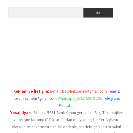
Arama
yeni giriş
Betexper giriş adresi güncellendi
betexper.xyz
hilton
Reklam ve İletişim:
E-mail:
backlinkpaneli@gmail.com
Teams:
forumhizmeti@gmail.com
Whatsapp: 0262 606 0 726
Telegram:
@karabul
Yasal Uyarı:
Sitemiz, 5651 Sayılı Kanun gereğince Bilgi Teknolojileri
ve İletişim Kurumu (BTK) tarafından onaylanmış bir Yer Sağlayıcı
olarak hizmet vermektedir. Bu nedenle, sitedeki içerikleri proaktif