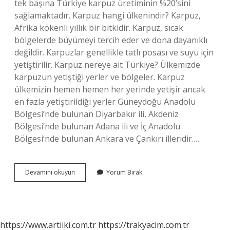
tek başına Türkiye karpuz üretiminin %20’sini
sağlamaktadır. Karpuz hangi ülkenindir? Karpuz,
Afrika kökenli yıllık bir bitkidir. Karpuz, sıcak
bölgelerde büyümeyi tercih eder ve dona dayanıklı
değildir. Karpuzlar genellikle tatlı posası ve suyu için
yetiştirilir. Karpuz nereye ait Türkiye? Ülkemizde
karpuzun yetiştiği yerler ve bölgeler. Karpuz
ülkemizin hemen hemen her yerinde yetişir ancak
en fazla yetiştirildiği yerler Güneydoğu Anadolu
Bölgesi’nde bulunan Diyarbakır ili, Akdeniz
Bölgesi’nde bulunan Adana ili ve İç Anadolu
Bölgesi’nde bulunan Ankara ve Çankırı illeridir.…
Karpuz
Devamını okuyun
Yorum Bırak
Hangi
Ülkede
Meşhurdur
https://www.artiiki.com.tr
https://trakyacim.com.tr