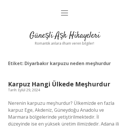
menüyü
Anasayfa
aç
Gizlilik Politikası
Güneşli Aşk Hikayeleri
Yasal Uyarı
Romantik anlara ilham veren bilgiler!
Hakkımızda
Etiket:
Diyarbakır karpuzu neden meşhurdur
Karpuz Hangi Ülkede Meşhurdur
Tarih: Eylül 29, 2024
Nerenin karpuzu meşhurdur? Ülkemizde en fazla
karpuz Ege, Akdeniz, Güneydoğu Anadolu ve
Marmara bölgelerinde yetiştirilmektedir. İl
düzeyinde ise en yüksek üretim ilimizdedir. Adana ili