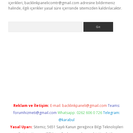
içerikleri,
backlinkpanelicomtr@gmail.com
adresine bildirmeniz
halinde, ilgili içerikler yasal süre içerisinde sitemizden kaldırılacaktır.
Arama
sino giriş
ilbet casino
ilbet yeni giriş
Betexper giriş adresi gü
Reklam ve İletişim:
E-mail:
backlinkpaneli@gmail.com
Teams:
forumhizmeti@gmail.com
Whatsapp: 0262 606 0 726
Telegram:
@karabul
Yasal Uyarı:
Sitemiz, 5651 Sayılı Kanun gereğince Bilgi Teknolojileri