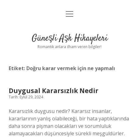
menüyü
Anasayfa
aç
Gizlilik Politikası
Güneşli Aşk Hikayeleri
Yasal Uyarı
Romantik anlara ilham veren bilgiler!
Hakkımızda
Etiket:
Doğru karar vermek için ne yapmalı
Duygusal Kararsızlık Nedir
Tarih: Eylül 29, 2024
Kararsızlık duygusu nedir? Kararsız insanlar,
kararlarının yanlış olabileceği, bir hata yaptıklarında
daha sonra pişman olacakları ve sorumluluk
alamayacakları düşüncesiyle sürekli meşguldürler.