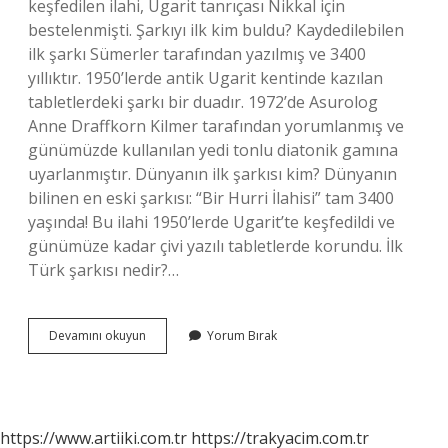
keşfedilen ilahi, Ugarit tanrıçası Nikkal için
bestelenmişti. Şarkıyı ilk kim buldu? Kaydedilebilen
ilk şarkı Sümerler tarafından yazılmış ve 3400
yıllıktır. 1950’lerde antik Ugarit kentinde kazılan
tabletlerdeki şarkı bir duadır. 1972’de Asurolog
Anne Draffkorn Kilmer tarafından yorumlanmış ve
günümüzde kullanılan yedi tonlu diatonik gamına
uyarlanmıştır. Dünyanın ilk şarkısı kim? Dünyanın
bilinen en eski şarkısı: “Bir Hurri İlahisi” tam 3400
yaşında! Bu ilahi 1950’lerde Ugarit’te keşfedildi ve
günümüze kadar çivi yazılı tabletlerde korundu. İlk
Türk şarkısı nedir?…
Ilk
Devamını okuyun
Yorum Bırak
Şarkının
Adı
Nedir
https://www.artiiki.com.tr
https://trakyacim.com.tr