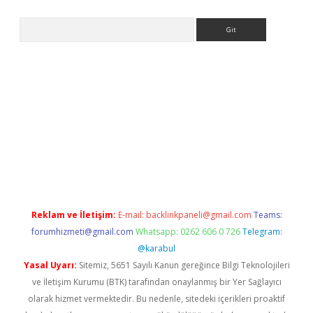
Arama
yeni giriş
Betexper giriş adresi güncellendi
betexper.xyz
hilton
Reklam ve İletişim:
E-mail:
backlinkpaneli@gmail.com
Teams:
forumhizmeti@gmail.com
Whatsapp: 0262 606 0 726
Telegram:
@karabul
Yasal Uyarı:
Sitemiz, 5651 Sayılı Kanun gereğince Bilgi Teknolojileri
ve İletişim Kurumu (BTK) tarafından onaylanmış bir Yer Sağlayıcı
olarak hizmet vermektedir. Bu nedenle, sitedeki içerikleri proaktif