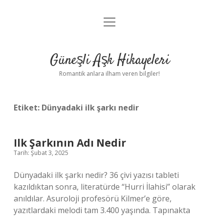
menüyü
Anasayfa
aç
Gizlilik Politikası
Güneşli Aşk Hikayeleri
Yasal Uyarı
Romantik anlara ilham veren bilgiler!
Hakkımızda
Etiket:
Dünyadaki ilk şarkı nedir
Ilk Şarkının Adı Nedir
Tarih: Şubat 3, 2025
Dünyadaki ilk şarkı nedir? 36 çivi yazısı tableti
kazıldıktan sonra, literatürde “Hurri İlahisi” olarak
anıldılar. Asuroloji profesörü Kilmer’e göre,
yazıtlardaki melodi tam 3.400 yaşında. Tapınakta