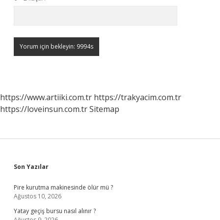
https://www.artiiki.com.tr
https://trakyacim.com.tr
https://loveinsun.com.tr
Sitemap
Sidebar
Son Yazılar
Pire kurutma makinesinde ölür mü ?
Ağustos 10, 2026
Yatay geçiş bursu nasıl alınır ?
Ağustos 9, 2026