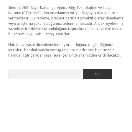
Sitemiz, 5651 Sayılı Kanun gereğince Bilgi Teknolojileri ve İletişim
Kurumu (BTK) tarafından onaylanmış bir Yer Sağlayıcı olarak hizmet
vermektedir. Bu nedenle, sitedeki içerikleri proaktif olarak denetleme
veya araştırma yükümlülüğümüz bulunmamaktadır. Ancak, üyelerimiz
yazdıkları içeriklerin sorumluluğunu taşımakta olup, siteye üye olarak
bu sorumluluğu kabul etmiş sayılırlar.
Hukuka ve yasal düzenlemelere aykırı olduğunu düşündüğünüz
içerikleri,
backlinkpanelicomtr@gmail.com
adresine bildirmeniz
halinde, ilgili içerikler yasal süre içerisinde sitemizden kaldırılacaktır.
Arama
exper giriş adresi güncellendi
betexper.xyz
hiltonbet yeni giri