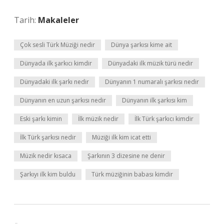
Tarih:
Makaleler
Çok sesli Türk Müziği nedir
Dünya şarkısı kime ait
Dünyada ilk şarkıcı kimdir
Dünyadaki ilk müzik türü nedir
Dünyadaki ilk şarkı nedir
Dünyanın 1 numaralı şarkısı nedir
Dünyanın en uzun şarkısı nedir
Dünyanın ilk şarkısı kim
Eski şarkı kimin
İlk müzik nedir
İlk Türk şarkıcı kimdir
İlk Türk şarkısı nedir
Müziği ilk kim icat etti
Müzik nedir kısaca
Şarkının 3 dizesine ne denir
Şarkıyı ilk kim buldu
Türk müziğinin babası kimdir