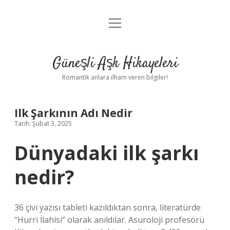
menüyü
Anasayfa
aç
Gizlilik Politikası
Güneşli Aşk Hikayeleri
Yasal Uyarı
Romantik anlara ilham veren bilgiler!
Hakkımızda
Ilk Şarkının Adı Nedir
Tarih: Şubat 3, 2025
Dünyadaki ilk şarkı
nedir?
36 çivi yazısı tableti kazıldıktan sonra, literatürde
“Hurri İlahisi” olarak anıldılar. Asuroloji profesörü