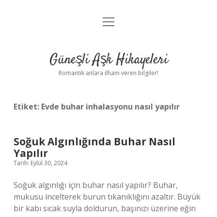
menüyü
Anasayfa
aç
Gizlilik Politikası
Güneşli Aşk Hikayeleri
Yasal Uyarı
Romantik anlara ilham veren bilgiler!
Hakkımızda
Etiket:
Evde buhar inhalasyonu nasıl yapılır
Soğuk Algınlığında Buhar Nasıl
Yapılır
Tarih: Eylül 30, 2024
Soğuk algınlığı için buhar nasıl yapılır? Buhar,
mukusu incelterek burun tıkanıklığını azaltır. Büyük
bir kabı sıcak suyla doldurun, başınızı üzerine eğin