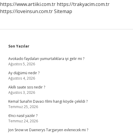
https://www.artiiki.com.tr
https://trakyacim.com.tr
https://loveinsun.com.tr
Sitemap
Sidebar
Son Yazılar
Avokado faydaları yumurtalıklara iyi gelir mi ?
Ağustos 5, 2026
Ay düğümü nedir ?
Ağustos 4, 2026
Akıllı saate sos nedir ?
Ağustos 3, 2026
Kemal Sunal’ın Davacı filmi hangi köyde çekildi ?
Temmuz 25, 2026
6’ncı nasıl yazılır ?
Temmuz 24, 2026
Jon Snow ve Daenerys Targaryen evlenecek mi ?