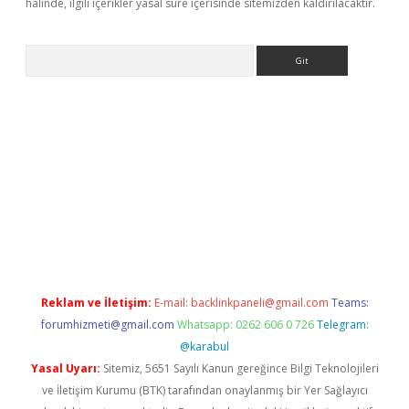
halinde, ilgili içerikler yasal süre içerisinde sitemizden kaldırılacaktır.
Arama
eni giriş
Betexper giriş adresi güncellendi
betexper.xyz
hilton
Reklam ve İletişim:
E-mail:
backlinkpaneli@gmail.com
Teams:
forumhizmeti@gmail.com
Whatsapp: 0262 606 0 726
Telegram:
@karabul
Yasal Uyarı:
Sitemiz, 5651 Sayılı Kanun gereğince Bilgi Teknolojileri
ve İletişim Kurumu (BTK) tarafından onaylanmış bir Yer Sağlayıcı