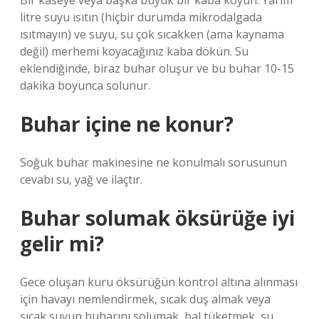
Bir kaseye veya başka büyük bir kaba koyun. Yarım
litre suyu ısıtın (hiçbir durumda mikrodalgada
ısıtmayın) ve suyu, su çok sıcakken (ama kaynama
değil) merhemi koyacağınız kaba dökün. Su
eklendiğinde, biraz buhar oluşur ve bu buhar 10-15
dakika boyunca solunur.
Buhar içine ne konur?
Soğuk buhar makinesine ne konulmalı sorusunun
cevabı su, yağ ve ilaçtır.
Buhar solumak öksürüğe iyi
gelir mi?
Gece oluşan kuru öksürüğün kontrol altına alınması
için havayı nemlendirmek, sıcak duş almak veya
sıcak suyun buharını solumak, bal tüketmek, su,