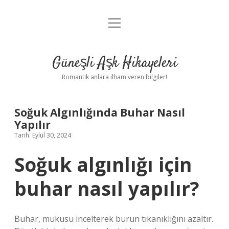
menüyü
Anasayfa
aç
Gizlilik Politikası
Güneşli Aşk Hikayeleri
Yasal Uyarı
Romantik anlara ilham veren bilgiler!
Hakkımızda
Soğuk Algınlığında Buhar Nasıl
Yapılır
Tarih: Eylül 30, 2024
Soğuk algınlığı için
buhar nasıl yapılır?
Buhar, mukusu incelterek burun tıkanıklığını azaltır.