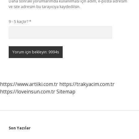
Daha sonraki yorumlarımda kullanılması için adım, e-posta adresim
ve site adresim bu tarayıcıya kaydedilsin.
9 - 5 kaçtır?
*
https://www.artiiki.com.tr
https://trakyacim.com.tr
https://loveinsun.com.tr
Sitemap
Sidebar
Son Yazılar