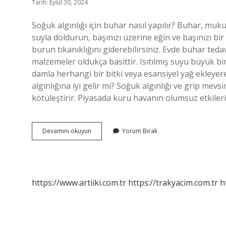
Tarih: Eylül 30, 2024
Soğuk algınlığı için buhar nasıl yapılır? Buhar, muku
suyla doldurun, başınızı üzerine eğin ve başınızı bi
burun tıkanıklığını giderebilirsiniz. Evde buhar tedav
malzemeler oldukça basittir. Isıtılmış suyu büyük bir
damla herhangi bir bitki veya esansiyel yağ ekleyere
algınlığına iyi gelir mi? Soğuk algınlığı ve grip me
kötüleştirir. Piyasada kuru havanın olumsuz etkileri
Soğuk
Devamını okuyun
Yorum Bırak
Algınlığında
Buhar
Nasıl
Yapılır
https://www.artiiki.com.tr
https://trakyacim.com.tr
h