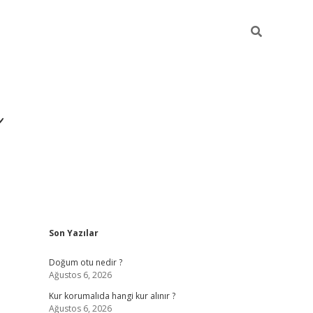
i
Sidebar
Son Yazılar
betci
vdcasino giriş
ilbet casino
ilbet yeni giriş
B
Doğum otu nedir ?
Ağustos 6, 2026
Kur korumalıda hangi kur alınır ?
Ağustos 6, 2026