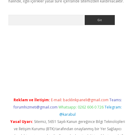
halinde, ilgili içerikler yasal süre içerisinde sitemizden kaldırılacaktır.
Arama
eni giriş
Betexper giriş adresi güncellendi
betexper.xyz
hilton
Reklam ve İletişim:
E-mail:
backlinkpaneli@gmail.com
Teams:
forumhizmeti@gmail.com
Whatsapp: 0262 606 0 726
Telegram:
@karabul
Yasal Uyarı:
Sitemiz, 5651 Sayılı Kanun gereğince Bilgi Teknolojileri
ve İletişim Kurumu (BTK) tarafından onaylanmış bir Yer Sağlayıcı