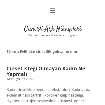
menüyü
Anasayfa
aç
Gizlilik Politikası
Güneşli Aşk Hikayeleri
Yasal Uyarı
Romantik anlara ilham veren bilgiler!
Hakkımızda
Etiket:
Evlilikte cinsellik yoksa ne olur
Cinsel Isteği Olmayan Kadın Ne
Yapmalı
Tarih: Eylül 29, 2024
Kadın cinsellikte neden isteksiz olur? Kadınlarda
eklem iltihabı (artrit), koroner kalp hastalığı,
diyabet, östrojen seviyesinin düşmesi, gebelik