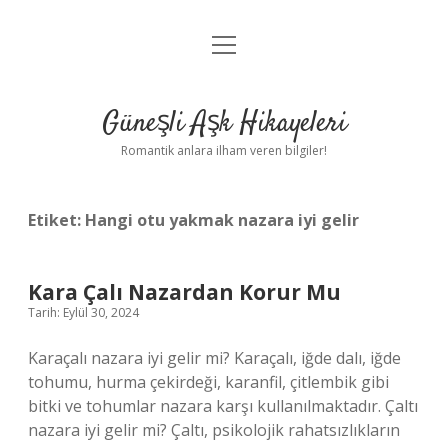
menüyü
Anasayfa
aç
Gizlilik Politikası
Güneşli Aşk Hikayeleri
Yasal Uyarı
Romantik anlara ilham veren bilgiler!
Hakkımızda
Etiket:
Hangi otu yakmak nazara iyi gelir
Kara Çalı Nazardan Korur Mu
Tarih: Eylül 30, 2024
Karaçalı nazara iyi gelir mi? Karaçalı, iğde dalı, iğde
tohumu, hurma çekirdeği, karanfil, çitlembik gibi
bitki ve tohumlar nazara karşı kullanılmaktadır. Çaltı
nazara iyi gelir mi? Çaltı, psikolojik rahatsızlıkların