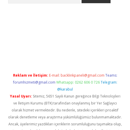
eni giriş
Betexper giriş adresi güncellendi
betexper.xyz
hiltonb
Reklam ve İletişim:
E-mail:
backlinkpaneli@gmail.com
Teams:
forumhizmeti@gmail.com
Whatsapp: 0262 606 0 726
Telegram:
@karabul
Yasal Uyarı:
Sitemiz, 5651 Sayılı Kanun gereğince Bilgi Teknolojileri
ve İletişim Kurumu (BTK) tarafından onaylanmış bir Yer Sağlayıcı
olarak hizmet vermektedir. Bu nedenle, sitedeki içerikleri proaktif
olarak denetleme veya araştırma yükümlülüğümüz bulunmamaktadır.
Ancak, üyelerimiz yazdıkları içeriklerin sorumluluğunu taşımakta olup,