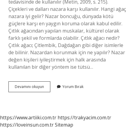
tedavisinde de kullanılır (Metin, 2009, s. 215).
Çiçekleri ve dalları nazara karşı kullanılır. Hangi ağaç
nazara iyi gelir? Nazar boncuğu, dünyada kötü
güçlere karşı en yaygın koruma olarak kabul edilir.
Çıtlık ağacından yapılan muskalar, kültürel olarak
farklı şekil ve formlarda olabilir. Çıtlık ağacı nedir?
Çıtlık ağacı; Çitlembik, Dağdağan gibi diğer isimlerle
de bilinir. Nazardan korunmak için ne yapılır? Nazar
değen kişileri iyileştirmek için halk arasında
kullanılan bir diğer yöntem ise tütsü…
Kara
Devamını okuyun
Yorum Bırak
Çalı
Nazardan
Korur
Mu
https://www.artiiki.com.tr
https://trakyacim.com.tr
https://loveinsun.com.tr
Sitemap