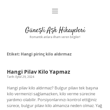
menüyü
Anasayfa
aç
Gizlilik Politikası
Güneşli Aşk Hikayeleri
Yasal Uyarı
Romantik anlara ilham veren bilgiler!
Hakkımızda
Etiket:
Hangi pirinç kilo aldırmaz
Hangi Pilav Kilo Yapmaz
Tarih: Eylül 29, 2024
Hangi pilav kilo aldırmaz? Bulgur pilavı tek başına
kilo vermenizi sağlamazken, kilo verme sürecine
yardımcı olabilir. Porsiyonlarınızı kontrol ettiğiniz
sürece, bulgur pilavı kilo almanıza neden olmaz. Yağ