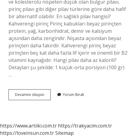
ve kolesterolü nispeten düşük olan bulgur pilavı,
pirinç pilavı gibi diğer pilav türlerine göre daha hafif
bir alternatif olabilir. En sağlıklı pilav hangisi?
Kahverengi pirinç Pirinç kabukları beyaz pirinçten
protein, yağ, karbonhidrat, demir ve kalsiyum
açısından daha zengindir. Nişasta açısından beyaz
pirinçten daha fakirdir. Kahverengi pirinç beyaz
pirinçten beş kat daha fazla lif içerir ve önemli bir B2
vitamini kaynağıdır. Hangi pilav daha az kalorili?
Detayları şu şekilde: 1 küçük-orta porsiyon (100 gr)
…
Hangi
Devamını okuyun
Yorum Bırak
Pilav
Kilo
Yapmaz
https://www.artiiki.com.tr
https://trakyacim.com.tr
https://loveinsun.com.tr
Sitemap