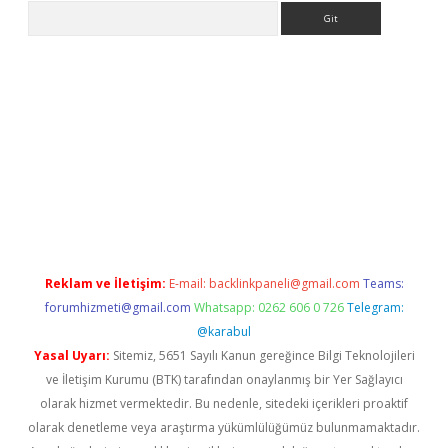
Arama
yeni giriş
Betexper giriş adresi güncellendi
betexper.xyz
hilton
Reklam ve İletişim:
E-mail:
backlinkpaneli@gmail.com
Teams:
forumhizmeti@gmail.com
Whatsapp: 0262 606 0 726
Telegram:
@karabul
Yasal Uyarı:
Sitemiz, 5651 Sayılı Kanun gereğince Bilgi Teknolojileri
ve İletişim Kurumu (BTK) tarafından onaylanmış bir Yer Sağlayıcı
olarak hizmet vermektedir. Bu nedenle, sitedeki içerikleri proaktif
olarak denetleme veya araştırma yükümlülüğümüz bulunmamaktadır.