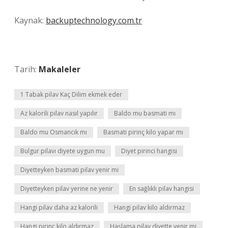
Kaynak:
backuptechnology.com.tr
Tarih:
Makaleler
1 Tabak pilav Kaç Dilim ekmek eder
Az kalorili pilav nasıl yapılır
Baldo mu basmati mı
Baldo mu Osmancık mı
Basmati pirinç kilo yapar mı
Bulgur pilavı diyete uygun mu
Diyet pirinci hangisi
Diyetteyken basmati pilav yenir mi
Diyetteyken pilav yerine ne yenir
En sağlıklı pilav hangisi
Hangi pilav daha az kalorili
Hangi pilav kilo aldırmaz
Hangi pirinç kilo aldırmaz
Haşlama pilav diyette yenir mi