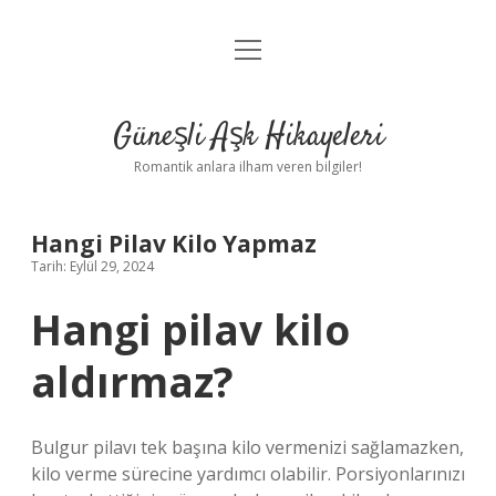
menüyü
Anasayfa
aç
Gizlilik Politikası
Güneşli Aşk Hikayeleri
Yasal Uyarı
Romantik anlara ilham veren bilgiler!
Hakkımızda
Hangi Pilav Kilo Yapmaz
Tarih: Eylül 29, 2024
Hangi pilav kilo
aldırmaz?
Bulgur pilavı tek başına kilo vermenizi sağlamazken,
kilo verme sürecine yardımcı olabilir. Porsiyonlarınızı