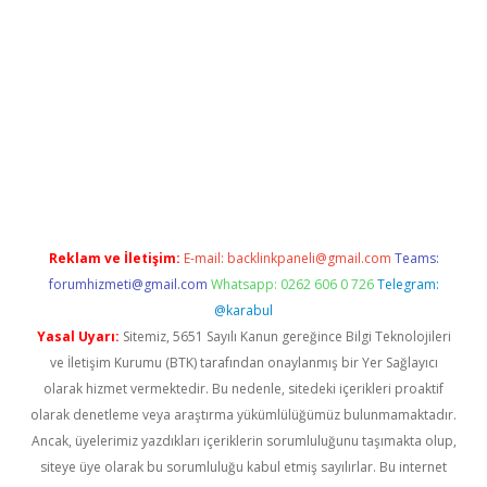
xper giriş adresi güncellendi
betexper.xyz
hiltonbet yeni giri
Reklam ve İletişim:
E-mail:
backlinkpaneli@gmail.com
Teams:
forumhizmeti@gmail.com
Whatsapp: 0262 606 0 726
Telegram:
@karabul
Yasal Uyarı:
Sitemiz, 5651 Sayılı Kanun gereğince Bilgi Teknolojileri
ve İletişim Kurumu (BTK) tarafından onaylanmış bir Yer Sağlayıcı
olarak hizmet vermektedir. Bu nedenle, sitedeki içerikleri proaktif
olarak denetleme veya araştırma yükümlülüğümüz bulunmamaktadır.
Ancak, üyelerimiz yazdıkları içeriklerin sorumluluğunu taşımakta olup,
siteye üye olarak bu sorumluluğu kabul etmiş sayılırlar. Bu internet