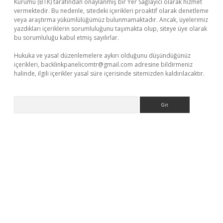
Kurumu (BTK) tarafından onaylanmış bir Yer Sağlayıcı olarak hizmet
vermektedir. Bu nedenle, sitedeki içerikleri proaktif olarak denetleme
veya araştırma yükümlülüğümüz bulunmamaktadır. Ancak, üyelerimiz
yazdıkları içeriklerin sorumluluğunu taşımakta olup, siteye üye olarak
bu sorumluluğu kabul etmiş sayılırlar.
Hukuka ve yasal düzenlemelere aykırı olduğunu düşündüğünüz
içerikleri,
backlinkpanelicomtr@gmail.com
adresine bildirmeniz
halinde, ilgili içerikler yasal süre içerisinde sitemizden kaldırılacaktır.
Arama
eni giriş
Betexper giriş adresi güncellendi
betexper.xyz
hilton