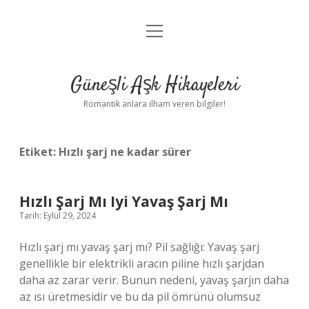
menüyü
Anasayfa
aç
Gizlilik Politikası
Güneşli Aşk Hikayeleri
Yasal Uyarı
Romantik anlara ilham veren bilgiler!
Hakkımızda
Etiket:
Hızlı şarj ne kadar sürer
Hızlı Şarj Mı Iyi Yavaş Şarj Mı
Tarih: Eylül 29, 2024
Hızlı şarj mı yavaş şarj mı? Pil sağlığı: Yavaş şarj
genellikle bir elektrikli aracın piline hızlı şarjdan
daha az zarar verir. Bunun nedeni, yavaş şarjın daha
az ısı üretmesidir ve bu da pil ömrünü olumsuz