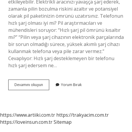
etkileyebilir. Elektrikli aracınızı yavaşça şarj ederek,
zamanla pilin bozulma riskini azaltır ve potansiyel
olarak pil paketinizin ömrünü uzatırsınız. Telefonun
hızlı şarj olması iyi mi? Pil araştırmacıları ve
mühendisleri soruyor: “Hızlı şarj pil ömrünü kısaltır
mı?” “Pilin veya şarj cihazının elektronik parçalarında
bir sorun olmadığı sürece, yüksek akımlı şarj cihazı
kullanmak telefona veya pile zarar vermez.”
Cevaplıyor: Hızlı şarj desteklemeyen bir telefonu
hızlı şarj edersem ne…
Hızlı
Devamını okuyun
Yorum Bırak
Şarj
Mı
Iyi
Yavaş
Şarj
https://www.artiiki.com.tr
https://trakyacim.com.tr
Mı
https://loveinsun.com.tr
Sitemap