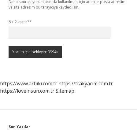
Daha sonraki yorumlarımda kullanılması için adım, e-posta adresim
ve site adresim bu tarayıcıya kaydedilsin.
6 + 2 kaçtır?
*
https://www.artiiki.com.tr
https://trakyacim.com.tr
https://loveinsun.com.tr
Sitemap
Sidebar
Son Yazılar