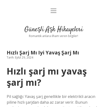
menüyü
Anasayfa
aç
Gizlilik Politikası
Güneşli Aşk Hikayeleri
Yasal Uyarı
Romantik anlara ilham veren bilgiler!
Hakkımızda
Hızlı Şarj Mı Iyi Yavaş Şarj Mı
Tarih: Eylül 29, 2024
Hızlı şarj mı yavaş
şarj mı?
Pil sağlığı: Yavaş şarj genellikle bir elektrikli aracın
piline hızlı şarjdan daha az zarar verir. Bunun