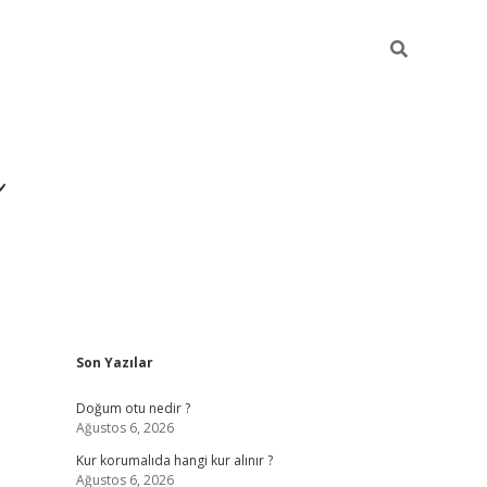
i
Sidebar
Son Yazılar
betci
vdcasino giriş
ilbet casino
ilbet yeni giriş
B
Doğum otu nedir ?
Ağustos 6, 2026
Kur korumalıda hangi kur alınır ?
Ağustos 6, 2026