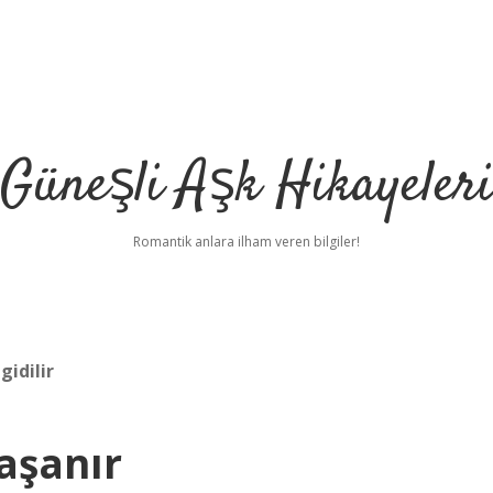
Güneşli Aşk Hikayeler
Romantik anlara ilham veren bilgiler!
idilir
aşanır