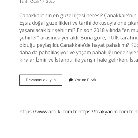
Tarih: Ocak 17, 2025
Çanakkale’nin en güzel ilçesi neresi? Çanakkale’nin
Eşsiz doğal güzellikleri ve tarihi dokusuyla öne çıkan
yaşanılacak bir şehir mi? En son 2018 yılında “en mut
şehirler” arasında yer aldı. Buna göre, TÜİK tarafı
olduğu paylaşıldı. Çanakkale’de hayat pahalı mı? Kü
daha da pahalılaşıyor ve yaşam pahalılığı nedeniyle
kiralar İzmir ve İstanbul ile yarışır hale gelirken, İs
Çanakkale
Devamını okuyun
Yorum Bırak
Nerede
Yaşanır
https://www.artiiki.com.tr
https://trakyacim.com.tr
h