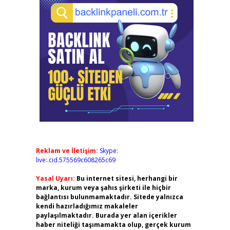
Reklam ve İletişim:
Skype:
live:.cid.575569c608265c69
Yasal Uyarı:
Bu internet sitesi, herhangi bir
marka, kurum veya şahıs şirketi ile hiçbir
bağlantısı bulunmamaktadır. Sitede yalnızca
kendi hazırladığımız makaleler
paylaşılmaktadır. Burada yer alan içerikler
haber niteliği taşımamakta olup, gerçek kurum